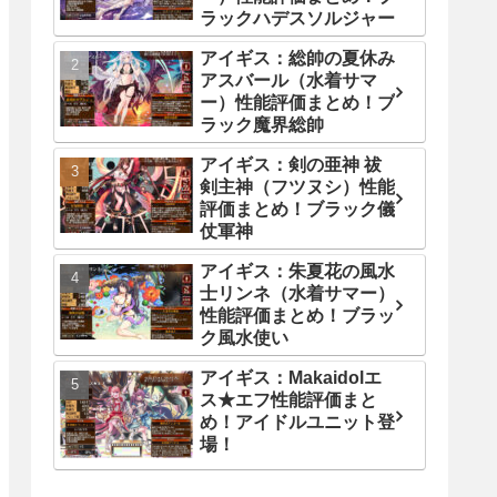
ラックハデスソルジャー
アイギス：総帥の夏休み
アスバール（水着サマ
ー）性能評価まとめ！ブ
ラック魔界総帥
アイギス：剣の亜神 祓
剣主神（フツヌシ）性能
評価まとめ！ブラック儀
仗軍神
アイギス：朱夏花の風水
士リンネ（水着サマー）
性能評価まとめ！ブラッ
ク風水使い
アイギス：Makaidolエ
ス★エフ性能評価まと
め！アイドルユニット登
場！