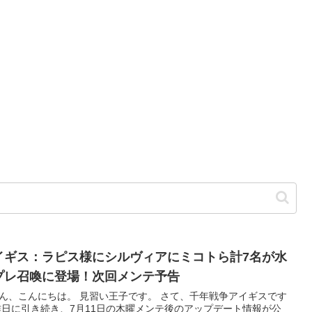
イギス：ラピス様にシルヴィアにミコトら計7名が水
プレ召喚に登場！次回メンテ予告
ん、こんにちは。 見習い王子です。 さて、千年戦争アイギスです
昨日に引き続き、7月11日の木曜メンテ後のアップデート情報が公