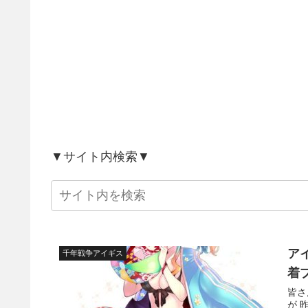
▼サイト内検索▼
ア
千年戦争アイギス
着
皆さ
が 