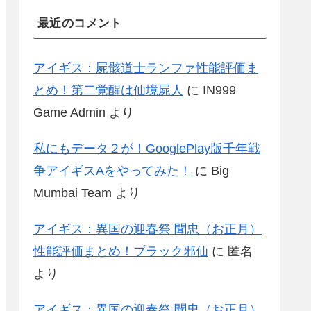
最近のコメント
アイギス：屍骸道士ランファ性能評価ま
とめ！第二覚醒は仙境屍人
に
IN999
Game Admin
より
私にもデータ２が！GooglePlay版千年戦
争アイギスAをやってみた！
に
Big
Mumbai Team
より
アイギス：異国の迎春祭 聞忠（お正月）
性能評価まとめ！ブラック邪仙
に
匿名
より
アイギス：異国の迎春祭 聞忠（お正月）