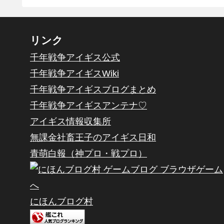
リンク
千年戦争アイギス公式
千年戦争アイギスWiki
千年戦争アイギスブログまとめ
千年戦争アイギスアンテナ♡
アイギス情報収集所
無課金社畜王子のアイギス日和
青萌白報（神プロ・戦プロ）
にほんブログ村