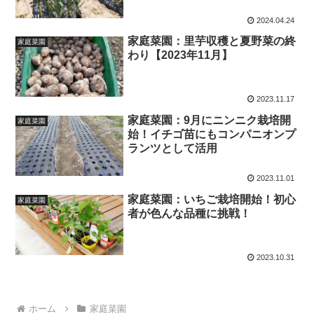
2024.04.24
家庭菜園：里芋収穫と夏野菜の終
家庭菜園
わり【2023年11月】
2023.11.17
家庭菜園：9月にニンニク栽培開
家庭菜園
始！イチゴ苗にもコンパニオンプ
ランツとして活用
2023.11.01
家庭菜園：いちご栽培開始！初心
家庭菜園
者が色んな品種に挑戦！
2023.10.31
ホーム
家庭菜園