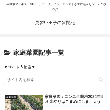
千年戦争アイギス、NIKKE、アークナイツ、モンストを主に色んなゲームのブ
ログ
見習い王子の奮闘記
家庭菜園記事一覧
▼サイト内検索▼
家庭菜園：ニンニク栽培2024年4
家庭菜園
月 水やりはこまめにしましょう