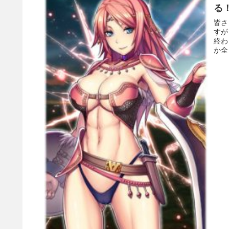
る
皆さ
すが
終わ
か全