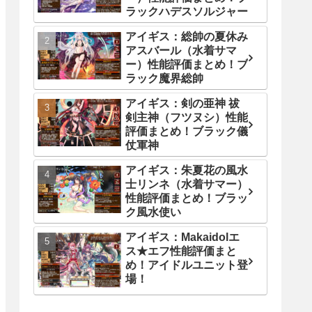
ラックハデスソルジャー
アイギス：総帥の夏休み
アスバール（水着サマ
ー）性能評価まとめ！ブ
ラック魔界総帥
アイギス：剣の亜神 祓
剣主神（フツヌシ）性能
評価まとめ！ブラック儀
仗軍神
アイギス：朱夏花の風水
士リンネ（水着サマー）
性能評価まとめ！ブラッ
ク風水使い
アイギス：Makaidolエ
ス★エフ性能評価まと
め！アイドルユニット登
場！