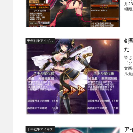
月2
報酬
剣
千年戦争アイギス
た
皆さ
（ソ
覚醒
ル覚
ア
千年戦争アイギス