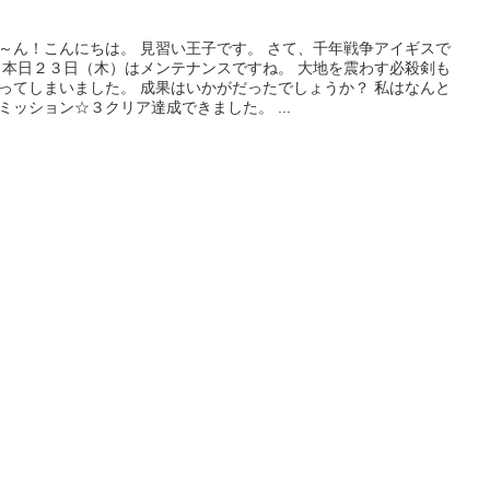
！
～ん！こんにちは。 見習い王子です。 さて、千年戦争アイギスで
 本日２３日（木）はメンテナンスですね。 大地を震わす必殺剣も
ってしまいました。 成果はいかがだったでしょうか？ 私はなんと
ミッション☆３クリア達成できました。 ...