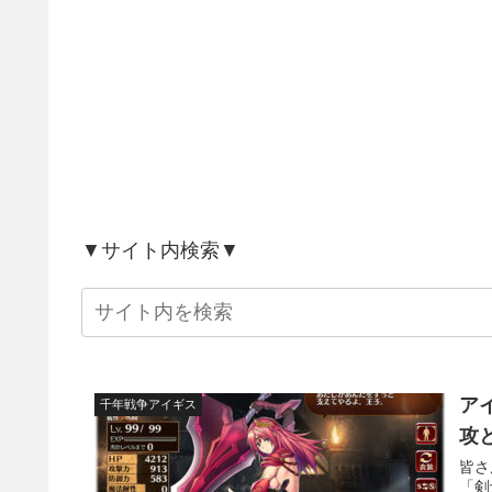
▼サイト内検索▼
ア
千年戦争アイギス
攻
皆さ
「剣