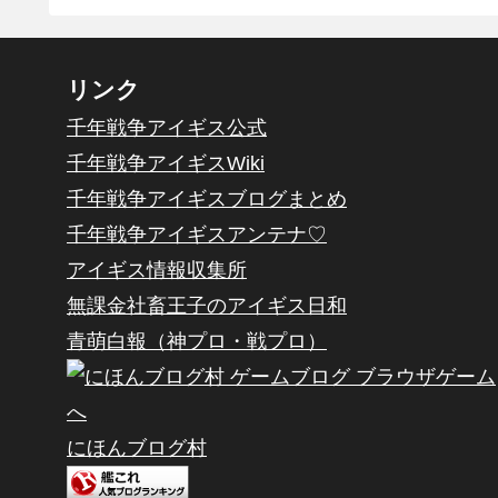
リンク
千年戦争アイギス公式
千年戦争アイギスWiki
千年戦争アイギスブログまとめ
千年戦争アイギスアンテナ♡
アイギス情報収集所
無課金社畜王子のアイギス日和
青萌白報（神プロ・戦プロ）
にほんブログ村