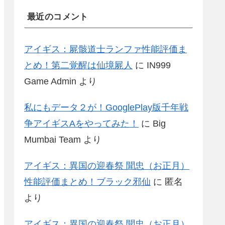
最近のコメント
アイギス：屍骸道士ランファ性能評価ま
とめ！第二覚醒は仙境屍人
に
IN999
Game Admin
より
私にもデータ２が！GooglePlay版千年戦
争アイギスAをやってみた！
に
Big
Mumbai Team
より
アイギス：異国の迎春祭 聞忠（お正月）
性能評価まとめ！ブラック邪仙
に
匿名
より
アイギス：異国の迎春祭 聞忠（お正月）