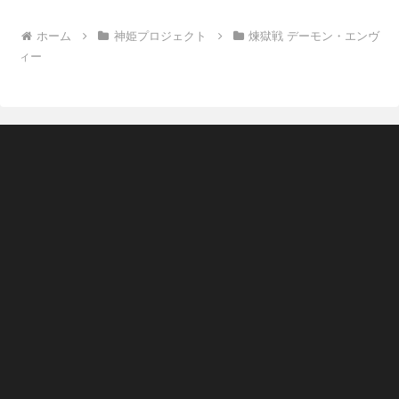
ホーム
神姫プロジェクト
煉獄戦 デーモン・エンヴ
ィー