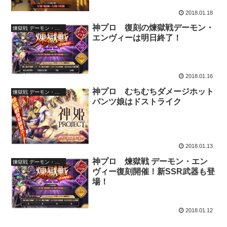
2018.01.18
神プロ 復刻の煉獄戦デーモン・
煉獄戦 デーモン・エンヴィー
エンヴィーは明日終了！
2018.01.16
神プロ むちむちダメージホット
煉獄戦 デーモン・エンヴィー
パンツ娘はドストライク
2018.01.13
神プロ 煉獄戦 デーモン・エン
煉獄戦 デーモン・エンヴィー
ヴィー復刻開催！新SSR武器も登
場！
2018.01.12