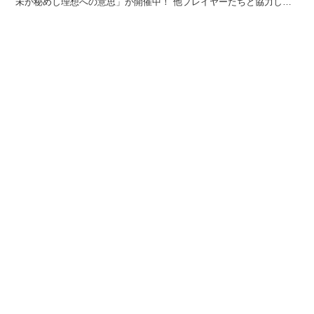
未が秘めし理想への意思」が開催中！ 他プレイヤーたちと協力しあ
ってレイドボスを倒し、レイドチケット・討魔魂・神破...