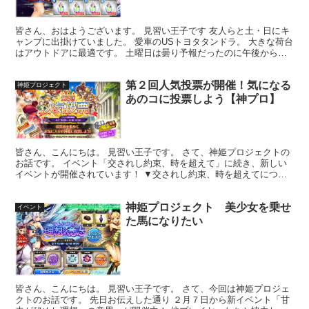
皆さん、おはようございます。 見習い王子です 友人らと土・日にキ
ャンプに出掛けていました。 愛車のUSトヨタタンドラ。 大きな荷台
はアウトドアに最適です。 土曜日は曇り予報だったのに午後から大
雨が降ってきて参りました。 夕方過ぎには晴れてき...
第２回人気投票が開催！気になる
神姫プロジェクト
あのコに投票しよう【神プロ】
皆さん、こんにちは。 見習い王子です。 さて、神姫プロジェクトの
お話です。 イベント「交されし約束、時を超えて」に続き、新しい
イベントが開催されています！ ▼交されし約束、時を超えてについ
てはこちらの記事をご覧ください▼ 2周年に見合うイベ...
神姫プロジェクト 美少女を乗せ
イベント
た馬になりたい
皆さん、こんにちは。 見習い王子です。 さて、今回は神姫プロジェ
クトのお話です。 先日お伝えした通り ２月７日から新イベント「甘