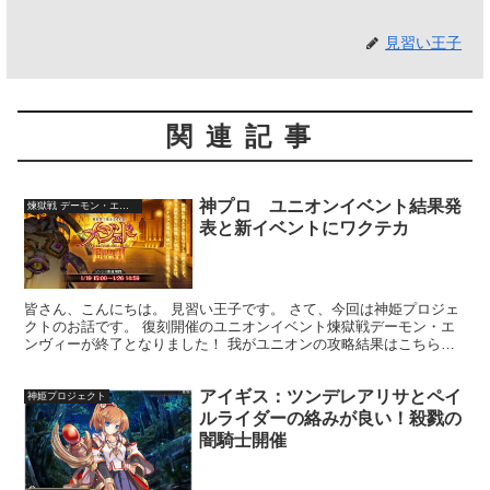
見習い王子
関連記事
神プロ ユニオンイベント結果発
煉獄戦 デーモン・エンヴィー
表と新イベントにワクテカ
皆さん、こんにちは。 見習い王子です。 さて、今回は神姫プロジェ
クトのお話です。 復刻開催のユニオンイベント煉獄戦デーモン・エ
ンヴィーが終了となりました！ 我がユニオンの攻略結果はこちら！
ユニオン累計功績P：１０００万 EXPERT討伐数...
アイギス：ツンデレアリサとペイ
神姫プロジェクト
ルライダーの絡みが良い！殺戮の
闇騎士開催