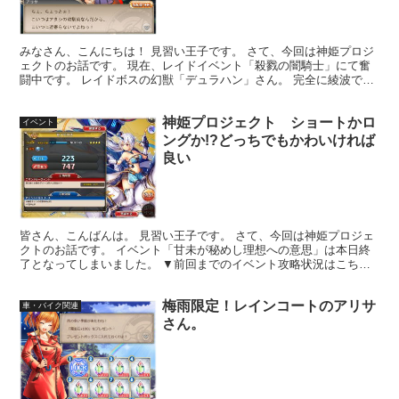
みなさん、こんにちは！ 見習い王子です。 さて、今回は神姫プロジ
ェクトのお話です。 現在、レイドイベント「殺戮の闇騎士」にて奮
闘中です。 レイドボスの幻獣「デュラハン」さん。 完全に綾波で
す。 ありがとうございました。 しかし、この方かなり...
神姫プロジェクト ショートかロ
イベント
ングか!?どっちでもかわいければ
良い
皆さん、こんばんは。 見習い王子です。 さて、今回は神姫プロジェ
クトのお話です。 イベント「甘未が秘めし理想への意思」は本日終
了となってしまいました。 ▼前回までのイベント攻略状況はこちら
の記事をご覧ください。▼ 私のイベント攻略結果発表！...
梅雨限定！レインコートのアリサ
車・バイク関連
さん。