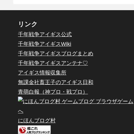
リンク
千年戦争アイギス公式
千年戦争アイギスWiki
千年戦争アイギスブログまとめ
千年戦争アイギスアンテナ♡
アイギス情報収集所
無課金社畜王子のアイギス日和
青萌白報（神プロ・戦プロ）
にほんブログ村