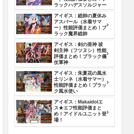
ラックハデスソルジャー
アイギス：総帥の夏休み
アスバール（水着サマ
ー）性能評価まとめ！ブ
ラック魔界総帥
アイギス：剣の亜神 祓
剣主神（フツヌシ）性能
評価まとめ！ブラック儀
仗軍神
アイギス：朱夏花の風水
士リンネ（水着サマー）
性能評価まとめ！ブラッ
ク風水使い
アイギス：Makaidolエ
ス★エフ性能評価まと
め！アイドルユニット登
場！