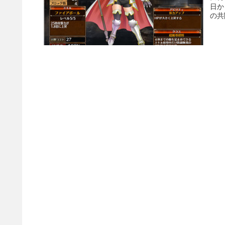
日か
の共