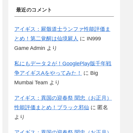
最近のコメント
アイギス：屍骸道士ランファ性能評価ま
とめ！第二覚醒は仙境屍人
に
IN999
Game Admin
より
私にもデータ２が！GooglePlay版千年戦
争アイギスAをやってみた！
に
Big
Mumbai Team
より
アイギス：異国の迎春祭 聞忠（お正月）
性能評価まとめ！ブラック邪仙
に
匿名
より
アイギス：異国の迎春祭 聞忠（お正月）