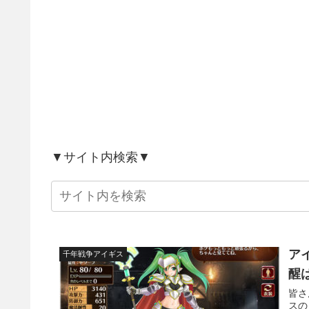
▼サイト内検索▼
ア
千年戦争アイギス
醒
皆さ
スの