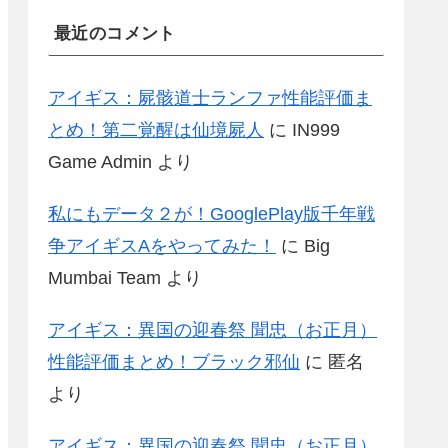
最近のコメント
アイギス：屍骸道士ランファ性能評価ま
とめ！第二覚醒は仙境屍人
に
IN999
Game Admin
より
私にもデータ２が！GooglePlay版千年戦
争アイギスAをやってみた！
に
Big
Mumbai Team
より
アイギス：異国の迎春祭 聞忠（お正月）
性能評価まとめ！ブラック邪仙
に
匿名
より
アイギス：異国の迎春祭 聞忠（お正月）