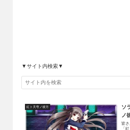
▼サイト内検索▼
ソ
紅ト天穹ノ彼方
ノ
皆さ
「紅