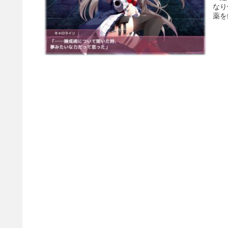
なり
薬を