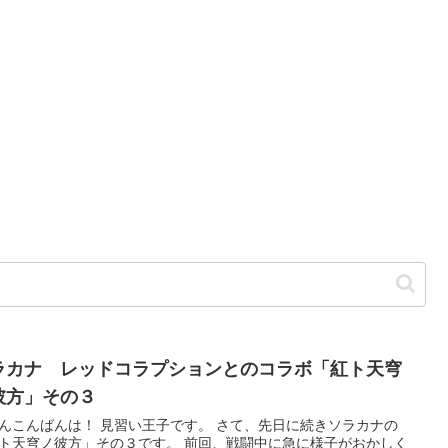
ラカナ レッドコラプションとのコラボ「紅ト天穹
彼方」その３
んこんばんは！ 見習い王子です。 さて、先日に続きソラカナの
ト天穹ノ彼方」その３です。 前回、戦闘中に急に様子がおかしく