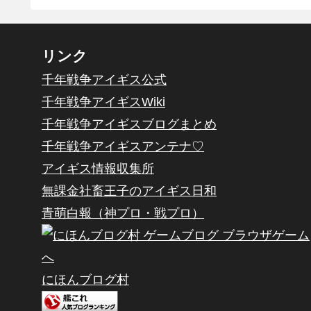
リンク
千年戦争アイギス公式
千年戦争アイギスWiki
千年戦争アイギスブログまとめ
千年戦争アイギスアンテナ♡
アイギス情報収集所
無課金社畜王子のアイギス日和
青萌白報（神プロ・戦プロ）
にほんブログ村