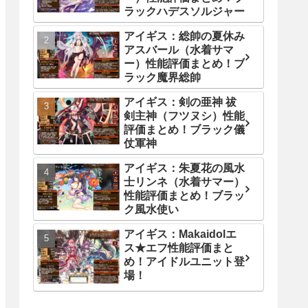
ラックハデスソルジャー
アイギス：総帥の夏休み
アスバール（水着サマ
ー）性能評価まとめ！ブ
ラック魔界総帥
アイギス：剣の亜神 祓
剣主神（フツヌシ）性能
評価まとめ！ブラック儀
仗軍神
アイギス：朱夏花の風水
士リンネ（水着サマー）
性能評価まとめ！ブラッ
ク風水使い
アイギス：Makaidolエ
ス★エフ性能評価まと
め！アイドルユニット登
場！