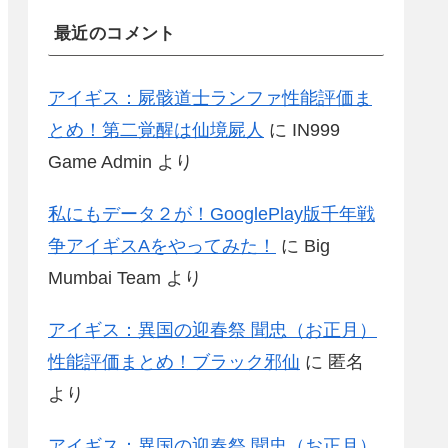
最近のコメント
アイギス：屍骸道士ランファ性能評価ま
とめ！第二覚醒は仙境屍人
に
IN999
Game Admin
より
私にもデータ２が！GooglePlay版千年戦
争アイギスAをやってみた！
に
Big
Mumbai Team
より
アイギス：異国の迎春祭 聞忠（お正月）
性能評価まとめ！ブラック邪仙
に
匿名
より
アイギス：異国の迎春祭 聞忠（お正月）