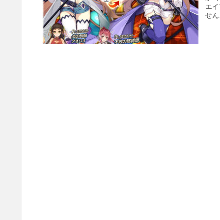
エイ
せん