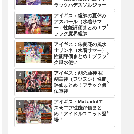
ラックハデスソルジャー
アイギス：総帥の夏休み
アスバール（水着サマ
ー）性能評価まとめ！ブ
ラック魔界総帥
アイギス：朱夏花の風水
士リンネ（水着サマー）
性能評価まとめ！ブラッ
ク風水使い
アイギス：剣の亜神 祓
剣主神（フツヌシ）性能
評価まとめ！ブラック儀
仗軍神
アイギス：Makaidolエ
ス★エフ性能評価まと
め！アイドルユニット登
場！