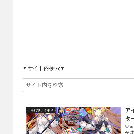
▼サイト内検索▼
ア
千年戦争アイギス
タ
皆さ
が 