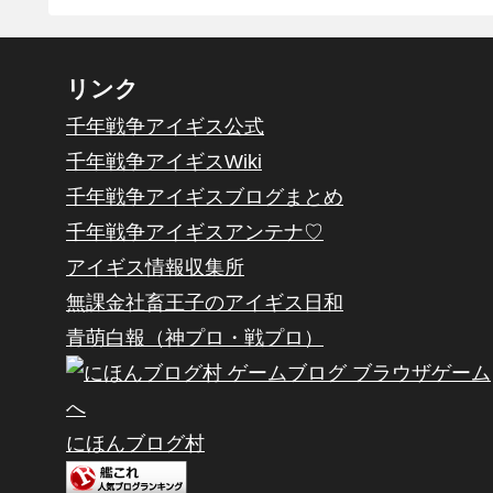
リンク
千年戦争アイギス公式
千年戦争アイギスWiki
千年戦争アイギスブログまとめ
千年戦争アイギスアンテナ♡
アイギス情報収集所
無課金社畜王子のアイギス日和
青萌白報（神プロ・戦プロ）
にほんブログ村