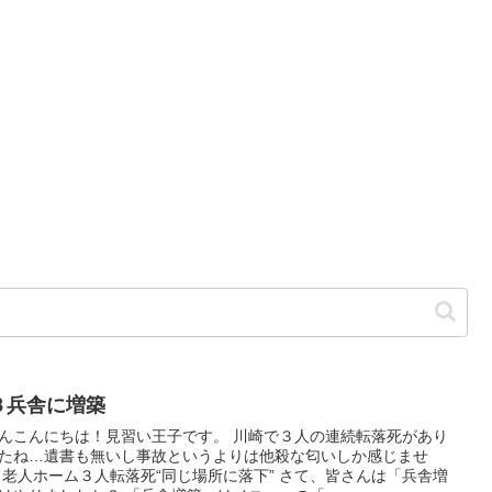
３兵舎に増築
んこんにちは！見習い王子です。 川崎で３人の連続転落死があり
たね…遺書も無いし事故というよりは他殺な匂いしか感じませ
 老人ホーム３人転落死“同じ場所に落下” さて、皆さんは「兵舎増