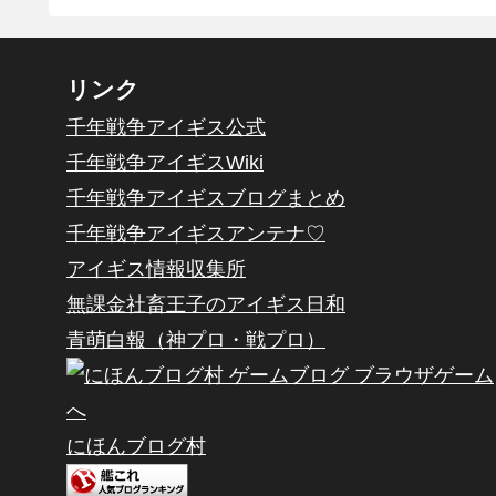
リンク
千年戦争アイギス公式
千年戦争アイギスWiki
千年戦争アイギスブログまとめ
千年戦争アイギスアンテナ♡
アイギス情報収集所
無課金社畜王子のアイギス日和
青萌白報（神プロ・戦プロ）
にほんブログ村