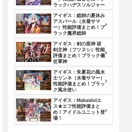
ラックハデスソルジャー
アイギス：総帥の夏休み
アスバール（水着サマ
ー）性能評価まとめ！ブ
ラック魔界総帥
アイギス：剣の亜神 祓
剣主神（フツヌシ）性能
評価まとめ！ブラック儀
仗軍神
アイギス：朱夏花の風水
士リンネ（水着サマー）
性能評価まとめ！ブラッ
ク風水使い
アイギス：Makaidolエ
ス★エフ性能評価まと
め！アイドルユニット登
場！