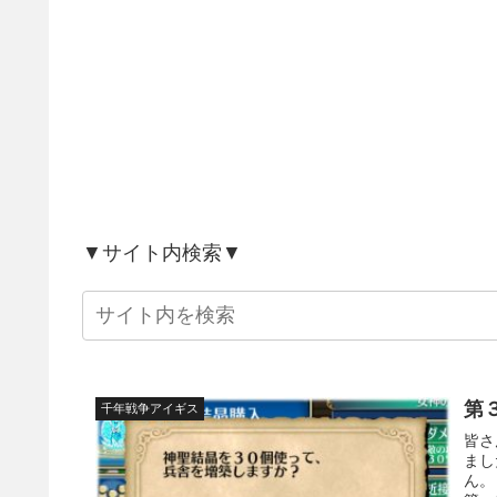
▼サイト内検索▼
第
千年戦争アイギス
皆さ
まし
ん。