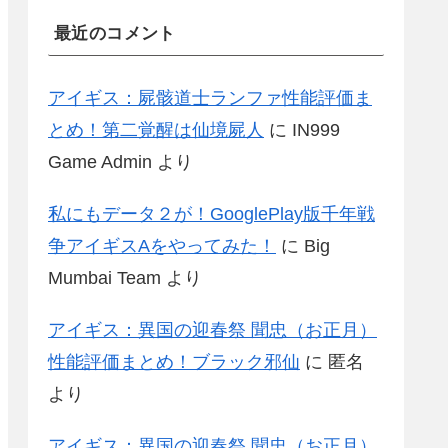
最近のコメント
アイギス：屍骸道士ランファ性能評価ま
とめ！第二覚醒は仙境屍人
に
IN999
Game Admin
より
私にもデータ２が！GooglePlay版千年戦
争アイギスAをやってみた！
に
Big
Mumbai Team
より
アイギス：異国の迎春祭 聞忠（お正月）
性能評価まとめ！ブラック邪仙
に
匿名
より
アイギス：異国の迎春祭 聞忠（お正月）