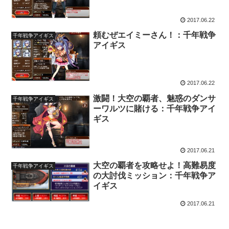
2017.06.22
頼むぜエイミーさん！：千年戦争
千年戦争アイギス
アイギス
2017.06.22
激闘！大空の覇者、魅惑のダンサ
千年戦争アイギス
ーワルツに賭ける：千年戦争アイ
ギス
2017.06.21
大空の覇者を攻略せよ！高難易度
千年戦争アイギス
の大討伐ミッション：千年戦争ア
イギス
2017.06.21