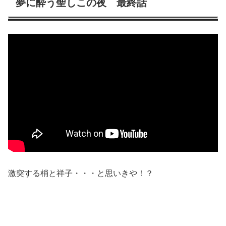
夢に酔う聖しこの夜 最終話
激突する梢と祥子・・・と思いきや！？