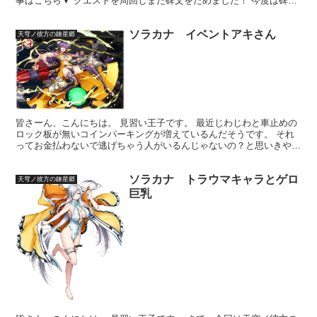
事はこちら▼ クエストを周回しまた碑文をためました！ 今度は碑文
５４個！ ２５回、ブレガルコラボ限定ガチャを回すこ...
ソラカナ イベントアキさん
天穹ノ彼方の錬星郷
皆さーん、こんにちは。 見習い王子です。 最近じわじわと車止めの
ロック板が無いコインパーキングが増えているんだそうです。 それ
ってお金払わないで逃げちゃう人がいるんじゃないの？と思いきや、
しっかりナンバーを記録している「フラップレス」方式な...
ソラカナ トラウマキャラとゲロ
天穹ノ彼方の錬星郷
巨乳