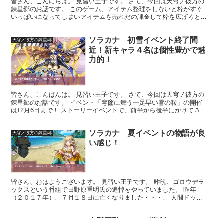
皆さん、こんにちは。 見習い王子です。 さて、今回は天穹ノ彼方の
錬星郷のお話です。 このゲーム、アイテム整理をしないと枠がすぐ
いっぱいになってしまいアイテムを売れだの課金して枠を広げろとい
ってきます。 そして今回アイテム整理をしていて気づい...
ソラカナ 初雪イベント終了間
天穹ノ彼方の錬星郷
近！新キャラ４名は個性豊かで魅
力的！
皆さん、こんばんは。 見習い王子です。 さて、今回は天穹ノ彼方の
錬星郷のお話です。 イベント「穹窿に舞う一足早い雪の粒」の開催
は12月6日まで！ ストーリーイベントで、前半から後半にかけて３０
ステージ用意されています。 今回のイベント報酬は...
ソラカナ 夏イベントの物語が良
天穹ノ彼方の錬星郷
い感じ！
皆さん、おはようございます。 見習い王子です。 昨晩、ゴロウデラ
ックスという番組で日野原重明氏の追悼をやっていました。 昨年
（２０１７年）、７月１８日に亡くなりました・・・。 人間ドッグ
の開設等凄い功績を持つお方です。 ぜひ1年に1度は人間...