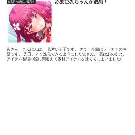
赤髪巨乳ちゃんが復刻！
血蛍舞う煉獄の審判者
皆さん、こんばんは。 見習い王子です。 さて、今回はソラカナのお
話です。 先日、☆５進化できるようにした蛍さん。 実はあのあと、
アイテム整理の際に間違えて素材アイテムを捨ててしまいました(
;∀;) おかげで蛍さんはずーっと☆４のまま日の目...