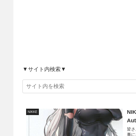
▼サイト内検索▼
N
NIKKE
Au
皆さ
事に