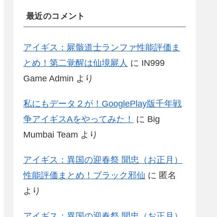
最近のコメント
アイギス：屍骸道士ランファ性能評価ま
とめ！第二覚醒は仙境屍人
に
IN999
Game Admin
より
私にもデータ２が！GooglePlay版千年戦
争アイギスAをやってみた！
に
Big
Mumbai Team
より
アイギス：異国の迎春祭 聞忠（お正月）
性能評価まとめ！ブラック邪仙
に
匿名
より
アイギス：異国の迎春祭 聞忠（お正月）