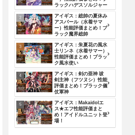
ラックハデスソルジャー
アイギス：総帥の夏休み
アスバール（水着サマ
ー）性能評価まとめ！ブ
ラック魔界総帥
アイギス：朱夏花の風水
士リンネ（水着サマー）
性能評価まとめ！ブラッ
ク風水使い
アイギス：剣の亜神 祓
剣主神（フツヌシ）性能
評価まとめ！ブラック儀
仗軍神
アイギス：Makaidolエ
ス★エフ性能評価まと
め！アイドルユニット登
場！