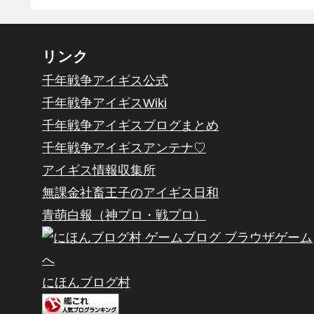
リンク
千年戦争アイギス公式
千年戦争アイギスWiki
千年戦争アイギスブログまとめ
千年戦争アイギスアンテナ♡
アイギス情報収集所
無課金社畜王子のアイギス日和
青萌白報（神プロ・戦プロ）
にほんブログ村