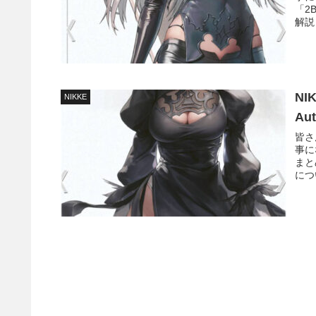
「2
解説
N
NIKKE
Au
皆さ
事に
まと
につ