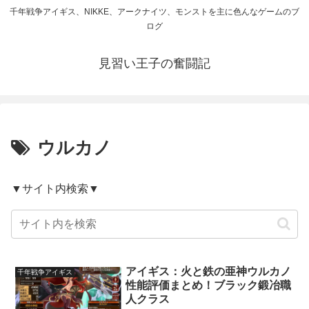
千年戦争アイギス、NIKKE、アークナイツ、モンストを主に色んなゲームのブ
ログ
見習い王子の奮闘記
ウルカノ
▼サイト内検索▼
アイギス：火と鉄の亜神ウルカノ
千年戦争アイギス
性能評価まとめ！ブラック鍛冶職
人クラス