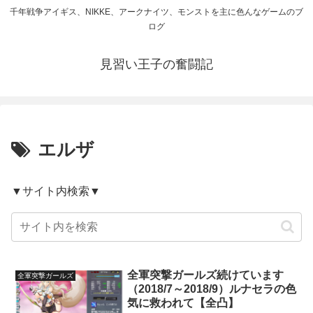
千年戦争アイギス、NIKKE、アークナイツ、モンストを主に色んなゲームのブ
ログ
見習い王子の奮闘記
エルザ
▼サイト内検索▼
全軍突撃ガールズ続けています
全軍突撃ガールズ
（2018/7～2018/9）ルナセラの色
気に救われて【全凸】