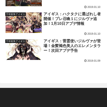
2019.01.10
アイギス：ハクタクに選ばれし者
千年戦争アイギス
開催！プレ召喚１にジルヴァ追
加！1月10日アプデ情報
2019.01.10
アイギス：雷霊使いジルヴァが登
千年戦争アイギス
場！金髪褐色美人のエレメンタラ
ー！次回アプデ予告
2019.01.09