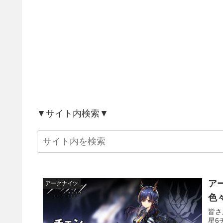
▼サイト内検索▼
ア
アークナイツ
色
皆さ
星6