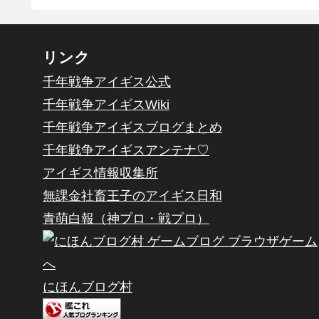
リンク
千年戦争アイギス公式
千年戦争アイギスWiki
千年戦争アイギスブログまとめ
千年戦争アイギスアンテナ♡
アイギス情報収集所
無課金社畜王子のアイギス日和
青萌白報（神プロ・戦プロ）
にほんブログ村