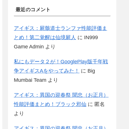
最近のコメント
アイギス：屍骸道士ランファ性能評価ま
とめ！第二覚醒は仙境屍人
に
IN999
Game Admin
より
私にもデータ２が！GooglePlay版千年戦
争アイギスAをやってみた！
に
Big
Mumbai Team
より
アイギス：異国の迎春祭 聞忠（お正月）
性能評価まとめ！ブラック邪仙
に
匿名
より
アイギス：異国の迎春祭 聞忠（お正月）