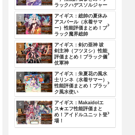
ラックハデスソルジャー
アイギス：総帥の夏休み
アスバール（水着サマ
ー）性能評価まとめ！ブ
ラック魔界総帥
アイギス：剣の亜神 祓
剣主神（フツヌシ）性能
評価まとめ！ブラック儀
仗軍神
アイギス：朱夏花の風水
士リンネ（水着サマー）
性能評価まとめ！ブラッ
ク風水使い
アイギス：Makaidolエ
ス★エフ性能評価まと
め！アイドルユニット登
場！