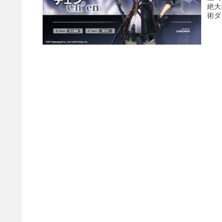
絶大
術ダ