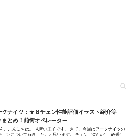
ークナイツ：★６チェン性能評価イラスト紹介等
々まとめ！前衛オペレーター
ん、こんにちは。 見習い王子です。 さて、今回はアークナイツの
チェンについて解説したいと思います。 チェン（CV: #石上静香）