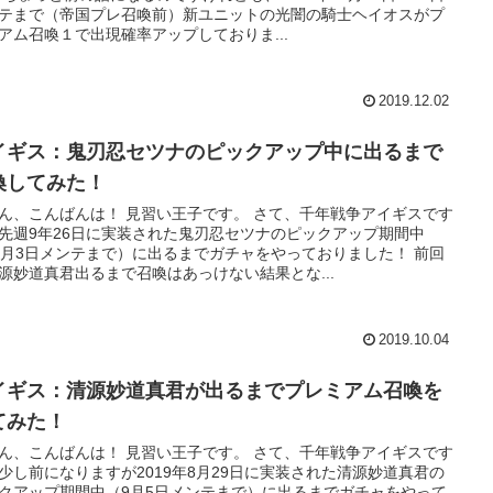
テまで（帝国プレ召喚前）新ユニットの光闇の騎士ヘイオスがプ
アム召喚１で出現確率アップしておりま...
2019.12.02
イギス：鬼刃忍セツナのピックアップ中に出るまで
喚してみた！
ん、こんばんは！ 見習い王子です。 さて、千年戦争アイギスです
先週9年26日に実装された鬼刃忍セツナのピックアップ期間中
0月3日メンテまで）に出るまでガチャをやっておりました！ 前回
源妙道真君出るまで召喚はあっけない結果とな...
2019.10.04
イギス：清源妙道真君が出るまでプレミアム召喚を
てみた！
ん、こんばんは！ 見習い王子です。 さて、千年戦争アイギスです
少し前になりますが2019年8月29日に実装された清源妙道真君の
クアップ期間中（9月5日メンテまで）に出るまでガチャをやって