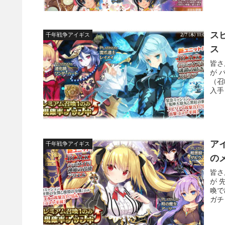
ス
千年戦争アイギス
ス
皆さ
が 
（召
入手
ア
千年戦争アイギス
の
皆さ
が 
喚で
ガチ