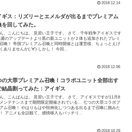
2018.12.14
イギス：リズリーとエメルダが出るまでプレミアム
喚を回してみた。
ん、こんにちは。 見習い王子です。 さて、千年戦争アイギスです
先週のアップデートより黒の新ユニットが２体も追加されたプレミ
召喚！ 帝国プレミアム召喚と同時開催とは運営様、ちょっとえげ
くありませんか(;'∀') しかし！ 今回...
2018.12.06
つの大罪プレミアム召喚！コラボユニット全部出す
で結晶割ってみた：アイギス
ん、こんばんは。 見習い王子です。 さて、アイギスですが11月8
メンテナンスまで期間限定開催されている… 七つの大罪コラボプ
アム召喚！ やはりもはや恒例化しつつある出るまで召喚に挑みた
！ アニメも全話観て、感情移入もバッチリ...
2018.10.29