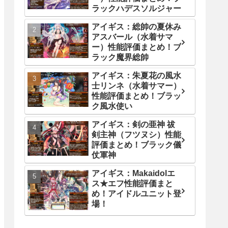
ラックハデスソルジャー
アイギス：総帥の夏休み
アスバール（水着サマ
ー）性能評価まとめ！ブ
ラック魔界総帥
アイギス：朱夏花の風水
士リンネ（水着サマー）
性能評価まとめ！ブラッ
ク風水使い
アイギス：剣の亜神 祓
剣主神（フツヌシ）性能
評価まとめ！ブラック儀
仗軍神
アイギス：Makaidolエ
ス★エフ性能評価まと
め！アイドルユニット登
場！