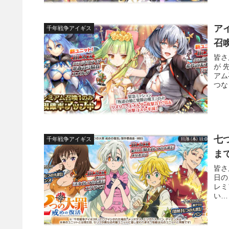
ア
千年戦争アイギス
召
皆さ
が 
アム
つな
七
千年戦争アイギス
ま
皆さ
日の
レミ
い…