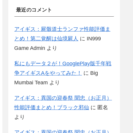
最近のコメント
アイギス：屍骸道士ランファ性能評価ま
とめ！第二覚醒は仙境屍人
に
IN999
Game Admin
より
私にもデータ２が！GooglePlay版千年戦
争アイギスAをやってみた！
に
Big
Mumbai Team
より
アイギス：異国の迎春祭 聞忠（お正月）
性能評価まとめ！ブラック邪仙
に
匿名
より
アイギス：異国の迎春祭 聞忠（お正月）