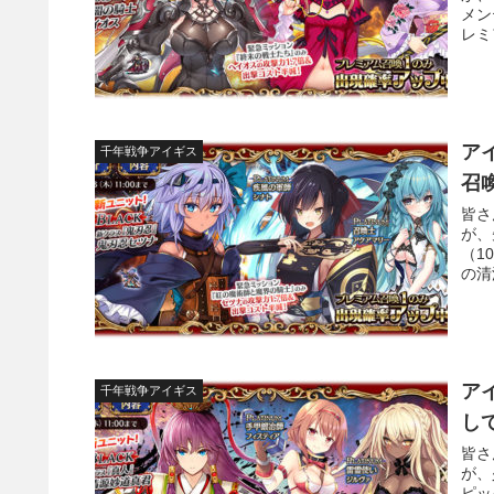
メン
レミ
ア
千年戦争アイギス
召
皆さ
が、
（1
の清
ア
千年戦争アイギス
し
皆さ
が、
ピッ