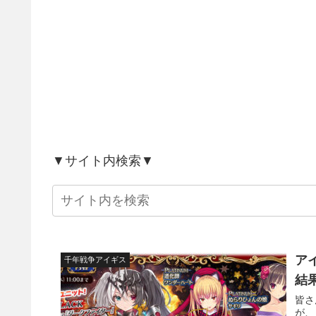
▼サイト内検索▼
ア
千年戦争アイギス
結
皆さ
が、