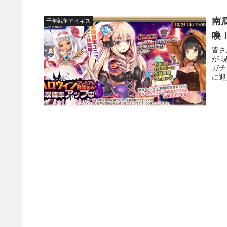
南
千年戦争アイギス
喚
皆さ
が 
ガチ
に迎