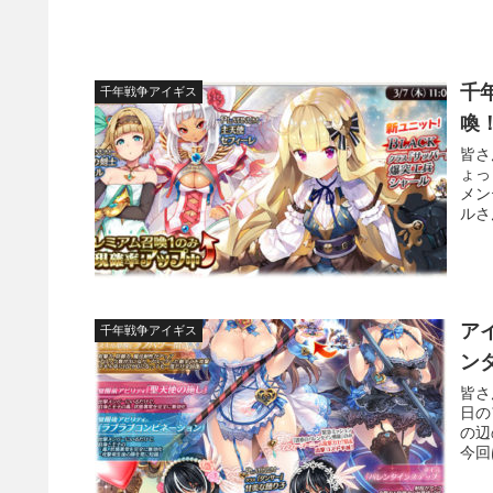
千
千年戦争アイギス
喚
皆さ
ょっ
メン
ルさ
ア
千年戦争アイギス
ン
皆さ
日の
の辺
今回