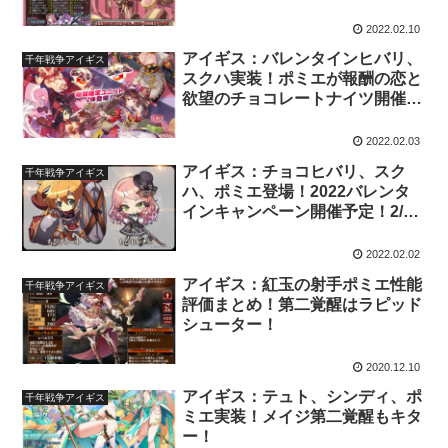
2022.02.10
アイギス：バレンタインヒバリ、
千年戦争アイギス
スクハ実装！ポミエが報酬の恋と
欲望のチョコレートナイツ開催開
始！2/3アプデ情報まとめ
2022.02.03
アイギス：チョコヒバリ、スク
千年戦争アイギス
ハ、ポミエ登場！2022バレンタ
インキャンペーン開催予定！2/3
アプデ予告まとめ
2022.02.02
アイギス：紅玉の射手ポミエ性能
千年戦争アイギス
評価まとめ！第二覚醒はラピッド
シューター！
2020.12.10
アイギス：テュト、シンディ、ポ
千年戦争アイギス
ミエ実装！メイジ第二覚醒もキタ
ー！