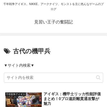
千年戦争アイギス、NIKKE、アークナイツ、モンストを主に色んなゲームのブ
ログ
見習い王子の奮闘記
古代の機甲兵
▼サイト内検索▼
アイギス：機甲士リッカ性能評価
千年戦争アイギス
まとめ！0ブロ遠距離貫通攻撃が
魅力