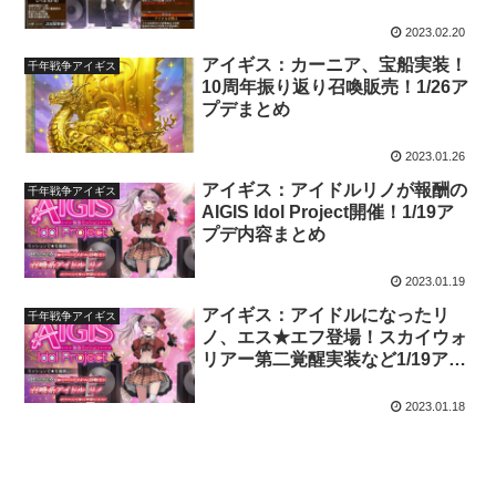
2023.02.20
アイギス：カーニア、宝船実装！
千年戦争アイギス
10周年振り返り召喚販売！1/26ア
プデまとめ
2023.01.26
アイギス：アイドルリノが報酬の
千年戦争アイギス
AIGIS Idol Project開催！1/19ア
プデ内容まとめ
2023.01.19
アイギス：アイドルになったリ
千年戦争アイギス
ノ、エス★エフ登場！スカイウォ
リアー第二覚醒実装など1/19アプ
デ予告まとめ
2023.01.18