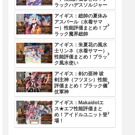
ラックハデスソルジャー
アイギス：総帥の夏休み
アスバール（水着サマ
ー）性能評価まとめ！ブ
ラック魔界総帥
アイギス：朱夏花の風水
士リンネ（水着サマー）
性能評価まとめ！ブラッ
ク風水使い
アイギス：剣の亜神 祓
剣主神（フツヌシ）性能
評価まとめ！ブラック儀
仗軍神
アイギス：Makaidolエ
ス★エフ性能評価まと
め！アイドルユニット登
場！