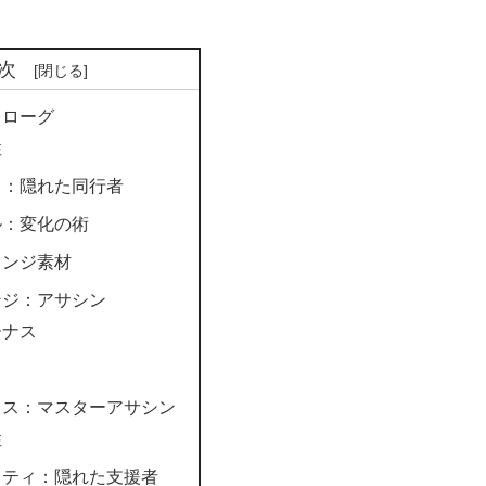
次
：ローグ
性
ィ：隠れた同行者
ル：変化の術
ェンジ素材
ンジ：アサシン
ーナス
ラス：マスターアサシン
性
リティ：隠れた支援者