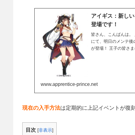
アイギス：新しい
登場です！
皆さん、こんばんは。 
にて、明日のメンテ後
が登場！ 王子の皆さま
り、 プレ...
www.apprentice-prince.net
現在の入手方法
は定期的に上記イベントが復
目次
[
非表示
]