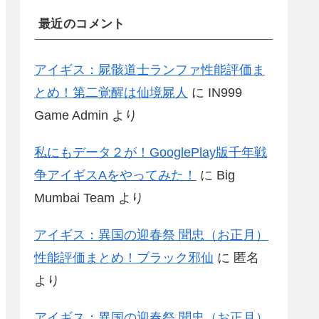
最近のコメント
アイギス：屍骸道士ランファ性能評価ま
とめ！第二覚醒は仙境屍人
に
IN999
Game Admin
より
私にもデータ２が！GooglePlay版千年戦
争アイギスAをやってみた！
に
Big
Mumbai Team
より
アイギス：異国の迎春祭 聞忠（お正月）
性能評価まとめ！ブラック邪仙
に
匿名
より
アイギス：異国の迎春祭 聞忠（お正月）