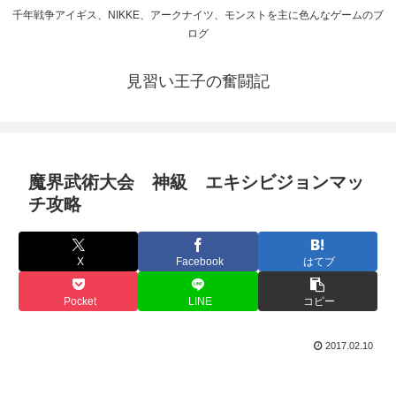
千年戦争アイギス、NIKKE、アークナイツ、モンストを主に色んなゲームのブ
ログ
見習い王子の奮闘記
魔界武術大会 神級 エキシビジョンマッ
チ攻略
X
Facebook
はてブ
Pocket
LINE
コピー
2017.02.10