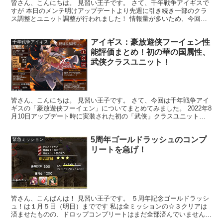
皆さん、こんにちは。 見習い王子です。 さて、千年戦争アイギスで
すが 本日のメンテ明けアップデートより先週に引き続き一部のクラ
ス調整とユニット調整が行われました！ 情報量が多いため、今回は
クラス調整の詳細について公式より下記へ引用いたします...
アイギス：豪放遊侠フーイェン性
千年戦争アイギス
能評価まとめ！初の華の国属性、
武侠クラスユニット！
皆さん、こんにちは。 見習い王子です。 さて、今回は千年戦争アイ
ギスの「豪放遊侠フーイェン」についてまとめてみました。 2022年8
月10日アップデート時に実装された初の「武侠」クラスユニット！
さらに初の華の国属性ユニットでもあるプラチナ...
5周年ゴールドラッシュのコンプ
緊急ミッション
リートを急げ！
皆さん、こんばんは！ 見習い王子です。 ５周年記念ゴールドラッシ
ュ！は１月５日（明日）までです 私は全ミッションの☆３クリアは
済ませたものの、ドロップコンプリートはまだ全部済んでいません
(^-^; というわけで現在、各ミッションの周回を繰り...