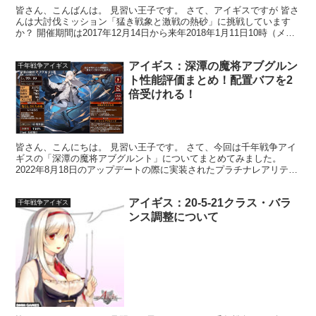
皆さん、こんばんは。 見習い王子です。 さて、アイギスですが 皆さ
んは大討伐ミッション「猛き戦象と激戦の熱砂」に挑戦しています
か？ 開催期間は2017年12月14日から来年2018年1月11日10時（メン
テナンス前）までなんですが 私はいつ...
アイギス：深潭の魔将アブグルン
千年戦争アイギス
ト性能評価まとめ！配置バフを2
倍受けれる！
皆さん、こんにちは。 見習い王子です。 さて、今回は千年戦争アイ
ギスの「深潭の魔将アブグルント」についてまとめてみました。
2022年8月18日のアップデートの際に実装されたプラチナレアリティ
のデーモンロードクラス女性ユニットです。 ▼実装...
アイギス：20-5-21クラス・バラ
千年戦争アイギス
ンス調整について