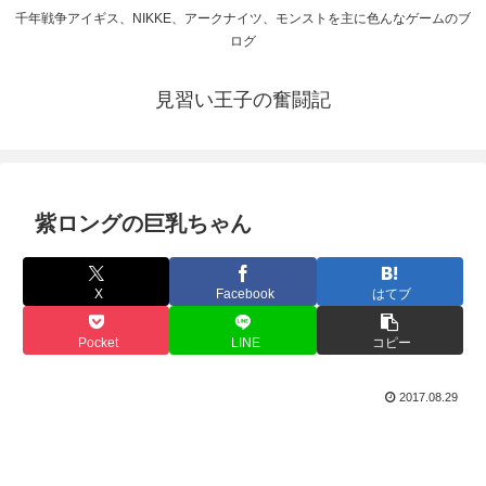
千年戦争アイギス、NIKKE、アークナイツ、モンストを主に色んなゲームのブ
ログ
見習い王子の奮闘記
紫ロングの巨乳ちゃん
X
Facebook
はてブ
Pocket
LINE
コピー
2017.08.29