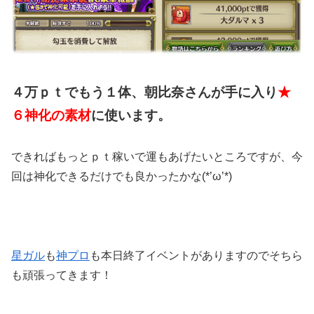
４万ｐｔでもう１体、朝比奈さんが手に入り
★
６神化の素材
に使います。
できればもっとｐｔ稼いで運もあげたいところですが、今
回は神化できるだけでも良かったかな(*’ω’*)
星ガル
も
神プロ
も本日終了イベントがありますのでそちら
も頑張ってきます！