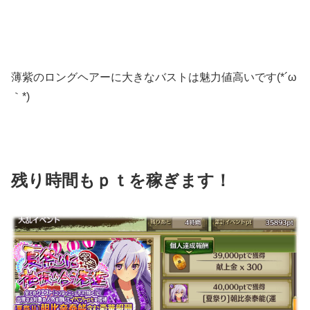
薄紫のロングヘアーに大きなバストは魅力値高いです(*´ω
｀*)
残り時間もｐｔを稼ぎます！