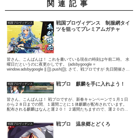
関連記事
戦国プロヴィデンス 制服網タイ
戦国プロヴィデンス
ツを狙ってプレミアムガチャ
皆さん、こんばんは！ これを書いている現在の時刻は午前二時。 水
曜日だというのに夜更かしです。 (adsbygoogle =
window.adsbygoogle || []).push({}); さて、戦プロですが 先日開催され
ていた当主...
戦プロ 麒麟を手に入れよう！
戦国プロヴィデンス
皆さん、こんばんは！ 戦プロですが、新春キャンペーンで１月１日
から２８日までの間、１週間ごとに１体麒麟が配布されています。
配布される麒麟はなんと運２０！ ２週間たちますので、運２０の麒
麟が２体も(*´ω｀*) (adsbygoogle =...
戦プロ 温泉郷とどくろ
戦国プロヴィデンス