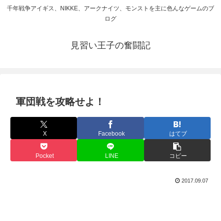
千年戦争アイギス、NIKKE、アークナイツ、モンストを主に色んなゲームのブ
ログ
見習い王子の奮闘記
軍団戦を攻略せよ！
X
Facebook
はてブ
Pocket
LINE
コピー
2017.09.07