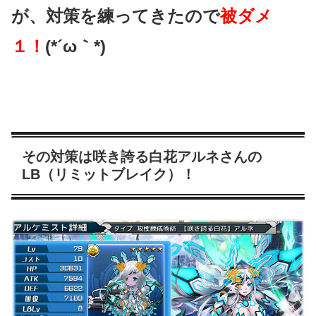
が、対策を練ってきたので
被ダメ
１！
(*´ω｀*)
その対策は咲き誇る白花アルネさんの
LB（リミットブレイク）！