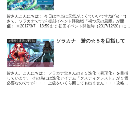
皆さんこんにちは！ 今日は本当に天気がよくていいですね(*´ω｀*)
さて、ソラカナですが 復刻イベント降臨戦「禍つ天の風塵」が開
催！ ※2017/3/7 13:59まで 初回イベント開催時（2017/12/20）に★
３の北風原 明音（ナラ...
ソラカナ 蛍の☆５を目指して
血蛍舞う煉獄の審判者
皆さん、こんにちは！ ソラカナ蛍さんの☆５進化（異形化）を目指
しています。 その為には進化アイテム「クスティクレスト」が５個
必要なのですが・・・ 上級をいくら回しても出ません・・・攻略情
報では上級でも出るという話なんですけどね(^-^; 極...