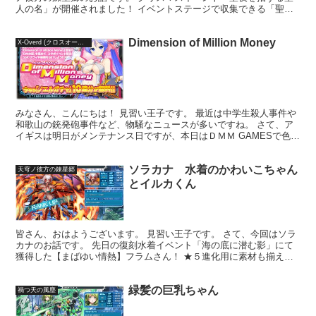
人の名」が開催されました！ イベントステージで収集できる「聖者
の贈り物」を集め、交換所で「クリスマスキャラ選択碑文...
Dimension of Million Money
X-Overd (クロスオーバード)
みなさん、こんにちは！ 見習い王子です。 最近は中学生殺人事件や
和歌山の銃発砲事件など、物騒なニュースが多いですね。 さて、ア
イギスは明日がメンテナンス日ですが、本日はＤＭＭ GAMESで色々
と動きがありました。 まず新しいゲーム「天穹ノ彼...
ソラカナ 水着のかわいこちゃん
天穹ノ彼方の錬星郷
とイルカくん
皆さん、おはようございます。 見習い王子です。 さて、今回はソラ
カナのお話です。 先日の復刻水着イベント「海の底に潜む影」にて
獲得した【まばゆい情熱】フラムさん！ ★５進化用に素材も揃えて
おきました！ (adsbygoogle = wind...
緑髪の巨乳ちゃん
禍つ天の風塵