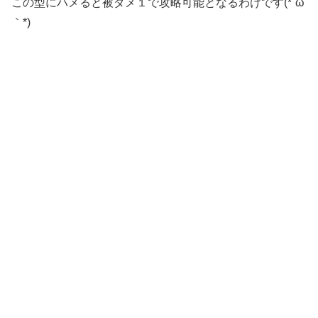
この型にハメると被ダメ１で攻略可能となるわけです(*´ω
｀*)