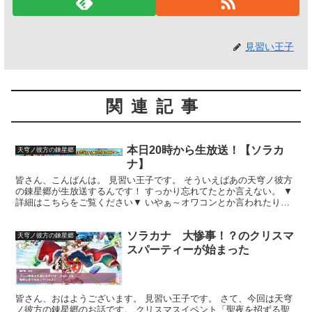
見習い王子
関連記事
本日20時から生放送！【ソラカ
天穹ノ彼方の錬星郷
ナ】
皆さん、こんばんは。 見習い王子です。 そういえばあの天穹ノ彼方
の錬星郷が生放送するんです！ すっかり忘れてたとか言えない。 ▼
詳細はこちらをご覧ください▼ いやぁ～オワコンとか言われたりも
するし、人気投票も年々投票数減少してるしそろそろサ...
ソラカナ 大惨事！？のクリスマ
天穹ノ彼方の錬星郷
スパーティーが始まった
皆さん、おはようございます。 見習い王子です。 さて、今回は天穹
ノ彼方の錬星郷のお話です。 クリスマスイベント「聖夜を招ずる聖