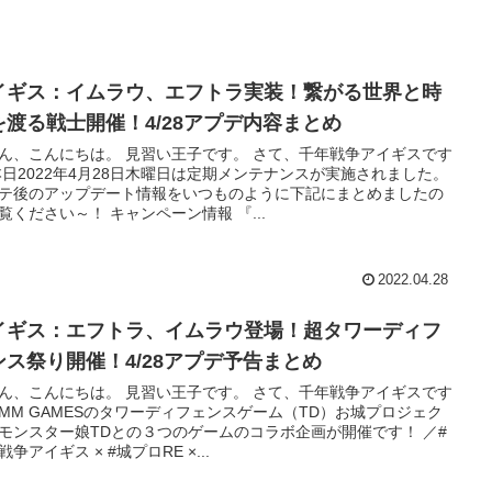
イギス：イムラウ、エフトラ実装！繋がる世界と時
を渡る戦士開催！4/28アプデ内容まとめ
ん、こんにちは。 見習い王子です。 さて、千年戦争アイギスです
本日2022年4月28日木曜日は定期メンテナンスが実施されました。
テ後のアップデート情報をいつものように下記にまとめましたの
覧ください～！ キャンペーン情報 『...
2022.04.28
イギス：エフトラ、イムラウ登場！超タワーディフ
ンス祭り開催！4/28アプデ予告まとめ
ん、こんにちは。 見習い王子です。 さて、千年戦争アイギスです
DMM GAMESのタワーディフェンスゲーム（TD）お城プロジェク
モンスター娘TDとの３つのゲームのコラボ企画が開催です！ ／#
戦争アイギス × #城プロRE ×...