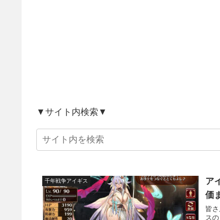
▼サイト内検索▼
ア
千年戦争アイギス
価
皆さ
スの