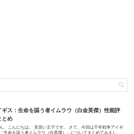
イギス：生命を謳う者イムラウ（白金英傑）性能評
まとめ
ん、こんにちは。 見習い王子です。 さて、今回は千年戦争アイギ
「生命を謳う者イムラウ（白英傑）」についてまとめてみまし