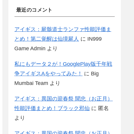
最近のコメント
アイギス：屍骸道士ランファ性能評価ま
とめ！第二覚醒は仙境屍人
に
IN999
Game Admin
より
私にもデータ２が！GooglePlay版千年戦
争アイギスAをやってみた！
に
Big
Mumbai Team
より
アイギス：異国の迎春祭 聞忠（お正月）
性能評価まとめ！ブラック邪仙
に
匿名
より
アイギス：異国の迎春祭 聞忠（お正月）