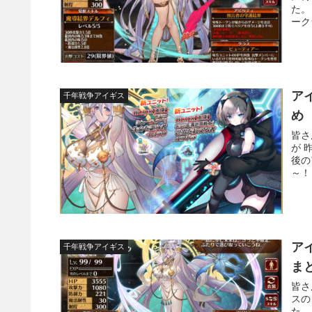
た。
ーク
ア
千年戦争アイギス
め
皆さ
が 
後の
～！
ア
千年戦争アイギス
ま
皆さ
スの
た。