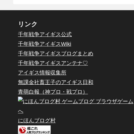
リンク
千年戦争アイギス公式
千年戦争アイギスWiki
千年戦争アイギスブログまとめ
千年戦争アイギスアンテナ♡
アイギス情報収集所
無課金社畜王子のアイギス日和
青萌白報（神プロ・戦プロ）
にほんブログ村