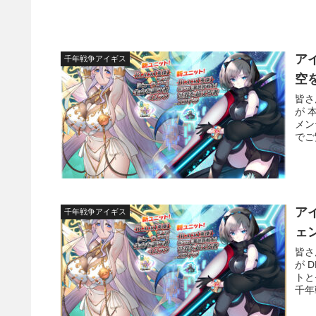
ア
千年戦争アイギス
空
皆さ
が 
メン
でご
ア
千年戦争アイギス
ェ
皆さ
が 
トと
千年