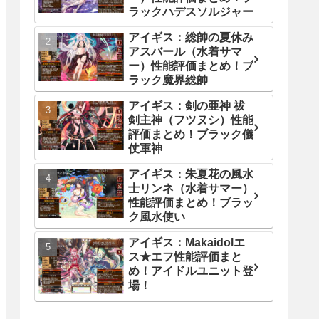
ラックハデスソルジャー
アイギス：総帥の夏休み
アスバール（水着サマ
ー）性能評価まとめ！ブ
ラック魔界総帥
アイギス：剣の亜神 祓
剣主神（フツヌシ）性能
評価まとめ！ブラック儀
仗軍神
アイギス：朱夏花の風水
士リンネ（水着サマー）
性能評価まとめ！ブラッ
ク風水使い
アイギス：Makaidolエ
ス★エフ性能評価まと
め！アイドルユニット登
場！