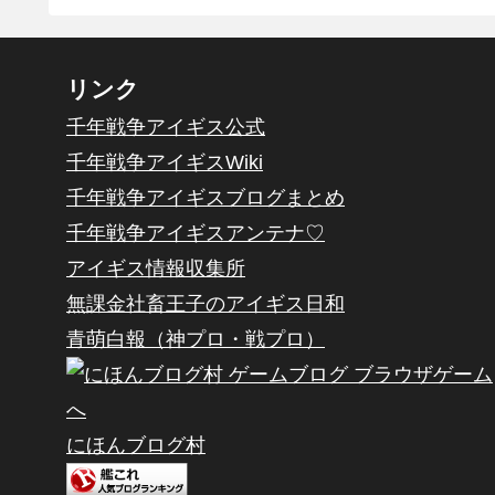
リンク
千年戦争アイギス公式
千年戦争アイギスWiki
千年戦争アイギスブログまとめ
千年戦争アイギスアンテナ♡
アイギス情報収集所
無課金社畜王子のアイギス日和
青萌白報（神プロ・戦プロ）
にほんブログ村