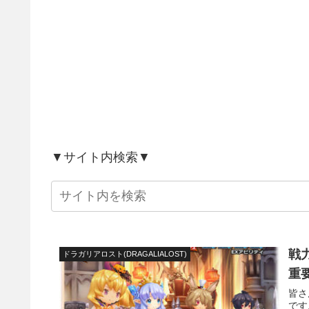
▼サイト内検索▼
戦
ドラガリアロスト(DRAGALIALOST)
重
皆さ
です