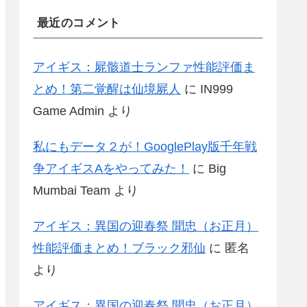
最近のコメント
アイギス：屍骸道士ランファ性能評価ま
とめ！第二覚醒は仙境屍人
に
IN999
Game Admin
より
私にもデータ２が！GooglePlay版千年戦
争アイギスAをやってみた！
に
Big
Mumbai Team
より
アイギス：異国の迎春祭 聞忠（お正月）
性能評価まとめ！ブラック邪仙
に
匿名
より
アイギス：異国の迎春祭 聞忠（お正月）