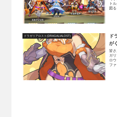
トル
図る
ド
ドラガリアロスト(DRAGALIALOST)
が
皆さ
ガリ
ロウ
ファ