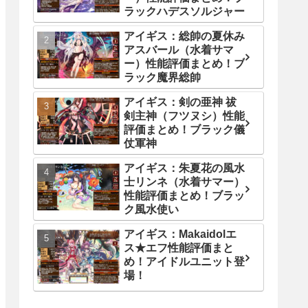
ラックハデスソルジャー
アイギス：総帥の夏休み
アスバール（水着サマ
ー）性能評価まとめ！ブ
ラック魔界総帥
アイギス：剣の亜神 祓
剣主神（フツヌシ）性能
評価まとめ！ブラック儀
仗軍神
アイギス：朱夏花の風水
士リンネ（水着サマー）
性能評価まとめ！ブラッ
ク風水使い
アイギス：Makaidolエ
ス★エフ性能評価まと
め！アイドルユニット登
場！