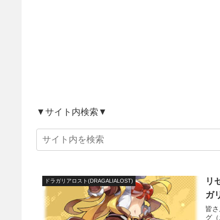
▼サイト内検索▼
リ
ドラガリアロスト(DRAGALIALOST)
ガ
皆さ
グ（