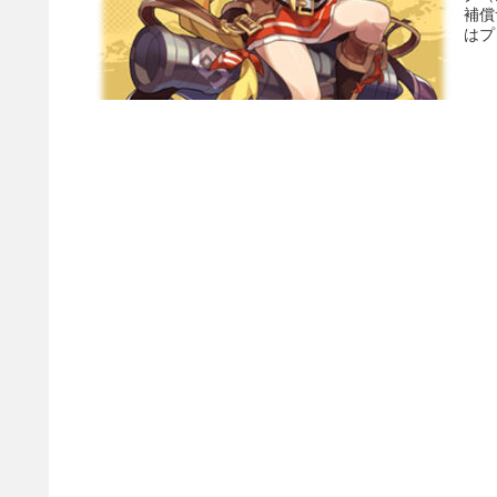
補償
はプ