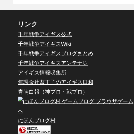
リンク
千年戦争アイギス公式
千年戦争アイギスWiki
千年戦争アイギスブログまとめ
千年戦争アイギスアンテナ♡
アイギス情報収集所
無課金社畜王子のアイギス日和
青萌白報（神プロ・戦プロ）
にほんブログ村