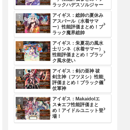
ラックハデスソルジャー
アイギス：総帥の夏休み
アスバール（水着サマ
ー）性能評価まとめ！ブ
ラック魔界総帥
アイギス：朱夏花の風水
士リンネ（水着サマー）
性能評価まとめ！ブラッ
ク風水使い
アイギス：剣の亜神 祓
剣主神（フツヌシ）性能
評価まとめ！ブラック儀
仗軍神
アイギス：Makaidolエ
ス★エフ性能評価まと
め！アイドルユニット登
場！