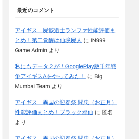
最近のコメント
アイギス：屍骸道士ランファ性能評価ま
とめ！第二覚醒は仙境屍人
に
IN999
Game Admin
より
私にもデータ２が！GooglePlay版千年戦
争アイギスAをやってみた！
に
Big
Mumbai Team
より
アイギス：異国の迎春祭 聞忠（お正月）
性能評価まとめ！ブラック邪仙
に
匿名
より
アイギス：異国の迎春祭 聞忠（お正月）