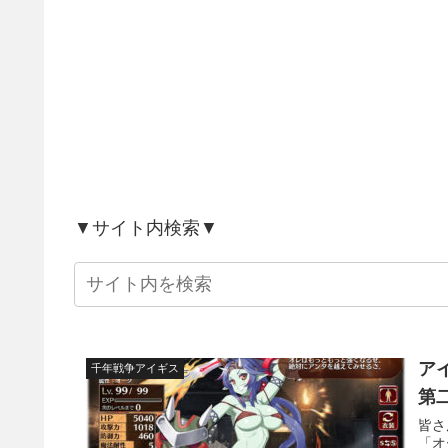
▼サイト内検索▼
ア
千年戦争アイギス
第
皆さ
「オ