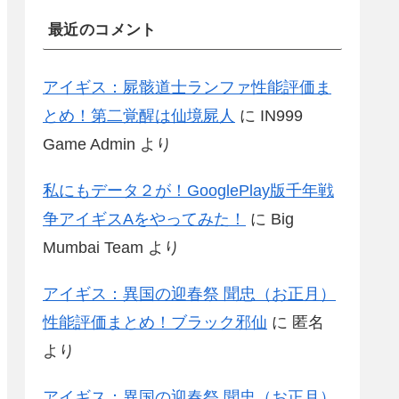
最近のコメント
アイギス：屍骸道士ランファ性能評価ま
とめ！第二覚醒は仙境屍人
に
IN999
Game Admin
より
私にもデータ２が！GooglePlay版千年戦
争アイギスAをやってみた！
に
Big
Mumbai Team
より
アイギス：異国の迎春祭 聞忠（お正月）
性能評価まとめ！ブラック邪仙
に
匿名
より
アイギス：異国の迎春祭 聞忠（お正月）