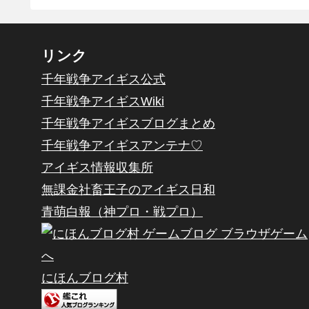
リンク
千年戦争アイギス公式
千年戦争アイギスWiki
千年戦争アイギスブログまとめ
千年戦争アイギスアンテナ♡
アイギス情報収集所
無課金社畜王子のアイギス日和
青萌白報（神プロ・戦プロ）
にほんブログ村