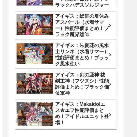
ラックハデスソルジャー
アイギス：総帥の夏休み
アスバール（水着サマ
ー）性能評価まとめ！ブ
ラック魔界総帥
アイギス：朱夏花の風水
士リンネ（水着サマー）
性能評価まとめ！ブラッ
ク風水使い
アイギス：剣の亜神 祓
剣主神（フツヌシ）性能
評価まとめ！ブラック儀
仗軍神
アイギス：Makaidolエ
ス★エフ性能評価まと
め！アイドルユニット登
場！