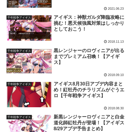
2021.06.23
アイギス：神獣ガルダ降臨攻略に
千年戦争アイギス
挑む！悪天候強風対策はしっかり
としておこう！
2018.11.13
黒レンジャーのロヴィニアが出る
千年戦争アイギス
までプレミアム召喚！【アイギ
ス】
2018.09.10
アイギス8月30日アプデ内容まと
千年戦争アイギス
め！紅牡丹のチラリズムがぐうエ
ロ【千年戦争アイギス】
2018.08.30
新黒レンジャーロヴィニアと白金
千年戦争アイギス
道化師紅牡丹が登場！【アイギス
8/29アプデ予告まとめ】