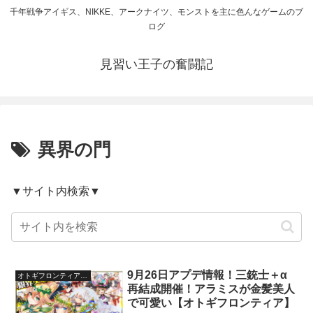
千年戦争アイギス、NIKKE、アークナイツ、モンストを主に色んなゲームのブ
ログ
見習い王子の奮闘記
異界の門
▼サイト内検索▼
9月26日アプデ情報！三銃士＋α
オトギフロンティア（オトフロ）
再結成開催！アラミスが金髪美人
で可愛い【オトギフロンティア】