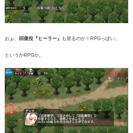
おぉ、
回復役『ヒーラー』
も居るのか！RPGっぽい。
というかRPGか。