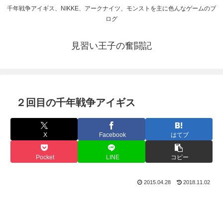
千年戦争アイギス、NIKKE、アークナイツ、モンストを主に色んなゲームのブ
ログ
見習い王子の奮闘記
２回目の千年戦争アイギス
X
Facebook
はてブ
Pocket
LINE
コピー
2015.04.28
2018.11.02