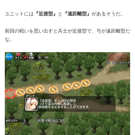
ユニットには
『近接型』
と
『遠距離型』
があるそうだ。
前回の戦いを思い出すと兵士が近接型で、弓が遠距離型だ
な。