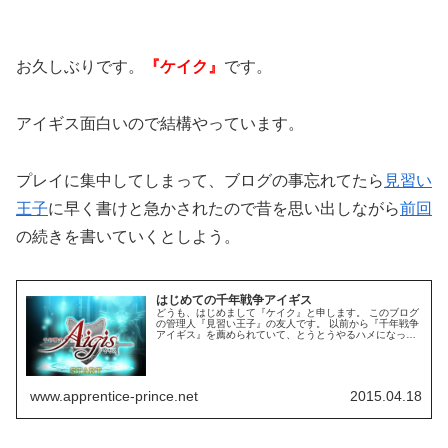
お久しぶりです。
『ケイク』
です。
アイギス面白いので結構やっています。
プレイに集中してしまって、ブログの事忘れてたら
見習い
王子
に早く書けと急かされたので昔を思い出しながら
前回
の続きを書いていくとしよう。
はじめての千年戦争アイギス
どうも、はじめまして『ケイク』と申します。 このブログ
の管理人『見習い王子』の友人です。 以前から『千年戦争
アイギス』を薦められていて、とうとうやるハメになって
しまった。 んで、やるからには「教えてやるから初心者講
座を書け！」と脅されて現在...
www.apprentice-prince.net
2015.04.18