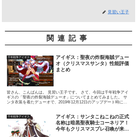
見習い王子
関連記事
アイギス：聖夜の炸裂海賊デュー
千年戦争アイギス
オ（クリスマスサンタ）性能評価
まとめ
皆さん、こんばんは。 見習い王子です。 さて、今回は千年戦争アイ
ギスの「聖夜の炸裂海賊デューオ」についてまとめてみました。 サ
ンタ衣装を着たデューオで、2019年12月12日のアップデート時に実
装されました。 オリジナルと同様、ブラックのパ...
アイギス：サンタこねこねの正式
千年戦争アイギス
名称は暗黒聖夜騎士コーネリア！
今年もクリスマスプレ召喚が来
る！