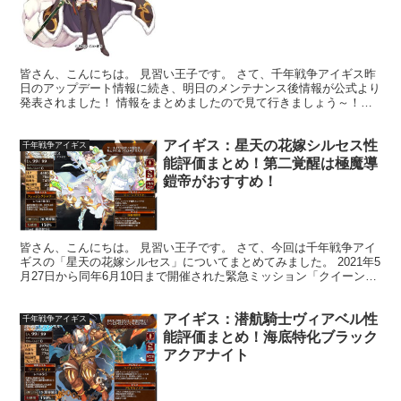
皆さん、こんにちは。 見習い王子です。 さて、千年戦争アイギス昨
日のアップデート情報に続き、明日のメンテナンス後情報が公式より
発表されました！ 情報をまとめましたので見て行きましょう～！
(*'ω'*) ▼昨日のアプデ情報はこちら▼ 今年もク...
アイギス：星天の花嫁シルセス性
千年戦争アイギス
能評価まとめ！第二覚醒は極魔導
鎧帝がおすすめ！
皆さん、こんにちは。 見習い王子です。 さて、今回は千年戦争アイ
ギスの「星天の花嫁シルセス」についてまとめてみました。 2021年5
月27日から同年6月10日まで開催された緊急ミッション「クイーン
ズ・ウェディング」のイベント報酬として配布さ...
アイギス：潜航騎士ヴィアベル性
千年戦争アイギス
能評価まとめ！海底特化ブラック
アクアナイト