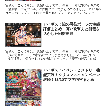
皆さん、こんにちは。 見習い王子です。 今回は千年戦争アイギスの
「潜航騎士ヴィアベル」の性能についてまとめてみました。 2021年6
月24日のアップデート時に実装されたブラックレアリティのアクア
ナイトクラス女性ユニットです。 ▼実装当事のア...
アイギス：旅の司祭ポーラの性能
千年戦争アイギス
評価まとめ！高い攻撃力と射程を
活かした回復要員
皆さん、こんにちは。 見習い王子です。 今回は千年戦争アイギスの
「旅の司祭ポーラ」の性能についてまとめました。 2015年5月28日
～6月11日まで開催されていた緊急ミッション「魔王の迷宮」の報酬
ユニットです。 レアリティはプラチナでクラス...
アイギス：イベントヒストリー機
千年戦争アイギス
能実装！クリスマスキャンペーン
継続！12/15アプデ内容まとめ