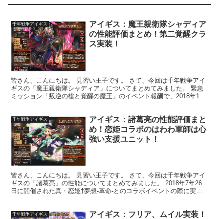
アイギス：魔王親衛隊シャディア
千年戦争アイギス
の性能評価まとめ！第二覚醒クラ
ス実装！
皆さん、こんにちは。 見習い王子です。 さて、今回は千年戦争アイ
ギスの「魔王親衛隊シャディア」についてまとめてみました。 緊急
ミッション「叛逆の槍と覚醒の魔王」のイベント報酬で、2018年12
月6日のアップデート時に実装・配布されました。 ...
アイギス：諸葛亮の性能評価まと
千年戦争アイギス
め！恋姫コラボのはわわ軍師は心
強い支援ユニット！
皆さん、こんにちは。 見習い王子です。 さて、今回は千年戦争アイ
ギスの「諸葛亮」の性能についてまとめてみました。 2018年7年26
日に開催された真・恋姫†夢想-革命-とのコラボイベントの際に実装
されたユニットです。 他にもブラックの「関羽...
アイギス：フリア、ムイル実装！
千年戦争アイギス