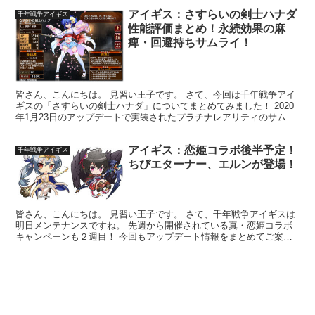
アイギス：さすらいの剣士ハナダ
千年戦争アイギス
性能評価まとめ！永続効果の麻
痺・回避持ちサムライ！
皆さん、こんにちは。 見習い王子です。 さて、今回は千年戦争アイ
ギスの「さすらいの剣士ハナダ」についてまとめてみました！ 2020
年1月23日のアップデートで実装されたプラチナレアリティのサムラ
イクラスユニットです。 ▼実装当時のアップデー...
アイギス：恋姫コラボ後半予定！
千年戦争アイギス
ちびエターナー、エルンが登場！
皆さん、こんにちは。 見習い王子です。 さて、千年戦争アイギスは
明日メンテナンスですね。 先週から開催されている真・恋姫コラボ
キャンペーンも２週目！ 今回もアップデート情報をまとめてご案内
します！ 緊急ミッション【異世界の恋姫】の後半がスタ...