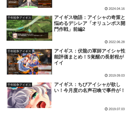
2024.04.16
アイギス物語：アイシャの奇策と
千年戦争アイギス
悩めるデシレア「オリュンポス開
門作戦」前編2
2022.06.28
アイギス：伏龍の軍師アイシャ性
千年戦争アイギス
能評価まとめ！S覚醒の長射程が
イイ
2019.09.03
アイギス：ちびアイシャが欲し
千年戦争アイギス
い！今月度の名声召喚で事件が！
2019.07.03