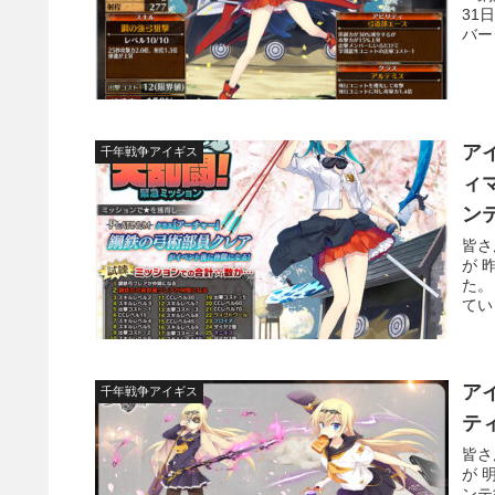
31
バー
ア
千年戦争アイギス
ィ
ン
皆さ
が 
た。
てい
ア
千年戦争アイギス
テ
皆さ
が 
ンテ