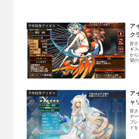
ア
千年戦争アイギス
ク
皆さ
ギス
から
望の
ア
千年戦争アイギス
ャ
皆さ
デー
プレ
ドを