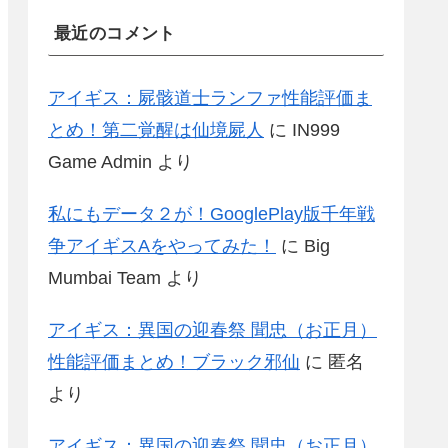
最近のコメント
アイギス：屍骸道士ランファ性能評価ま
とめ！第二覚醒は仙境屍人
に
IN999
Game Admin
より
私にもデータ２が！GooglePlay版千年戦
争アイギスAをやってみた！
に
Big
Mumbai Team
より
アイギス：異国の迎春祭 聞忠（お正月）
性能評価まとめ！ブラック邪仙
に
匿名
より
アイギス：異国の迎春祭 聞忠（お正月）