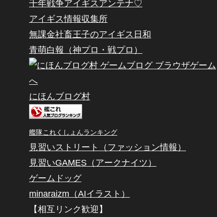
千年戦争アイギスアンテナ♡
アイギス情報収集所
無課金社畜王子のアイギス日和
青萌白報（神プロ・戦プロ）
にほんブログ村
艦隊これくしょんランキング
見習いストリート（ファッション情報）
見習いGAMES（アークナイツ）
ゲームドッグ
minaraizm（AIイラスト）
【相互リンク歓迎】