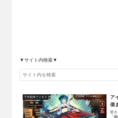
▼サイト内検索▼
ア
千年戦争アイギス
価
皆さ
「鋼