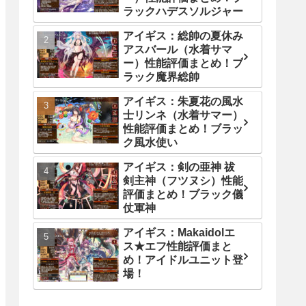
ラックハデスソルジャー
アイギス：総帥の夏休み
アスバール（水着サマ
ー）性能評価まとめ！ブ
ラック魔界総帥
アイギス：朱夏花の風水
士リンネ（水着サマー）
性能評価まとめ！ブラッ
ク風水使い
アイギス：剣の亜神 祓
剣主神（フツヌシ）性能
評価まとめ！ブラック儀
仗軍神
アイギス：Makaidolエ
ス★エフ性能評価まと
め！アイドルユニット登
場！