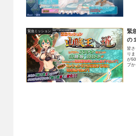
緊
緊急ミッション
の
皆さ
りま
が5
プか