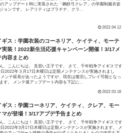
日のアップデート時に実装された「鋼鉄弓クレア」の学園制服衣姿
ジョンです。 レアリティはプラチナ、クラ...
2022.04.12
イギス：学園衣装のコーネリア、ケイティ、モーテ
マ実装！2022新生活応援キャンペーン開催！3/17メ
テ内容まとめ
ん、こんにちは。 見習い王子です。 さて、千年戦争アイギスです
昨日2022年３月17日木曜日は定期メンテナンスが実施されまし
 メンテ延長があったようですが、現在は復旧しプレイ可能となっ
ます。 メンテ後アップデート内容を下記に...
2022.03.18
イギス：学園コーネリア、ケイティ、クレア、モー
ィマが登場！3/17アプデ予告まとめ
ん、こんにちは！ 見習い王子です。 さて、千年戦争アイギスです
明日2022年3月17日木曜日は定期メンテナンスが実施されます。 メ
後のアップデート情報の予告が公式よりありましたので内容を下