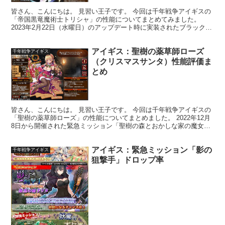
皆さん、こんにちは。 見習い王子です。 今回は千年戦争アイギスの
「帝国黒竜魔術士トリシャ」の性能についてまとめてみました。
2023年2月22日（水曜日）のアップデート時に実装されたブラックレ
アリティのドラゴンメイジクラス女性ユニットです。...
アイギス：聖樹の薬草師ローズ
千年戦争アイギス
（クリスマスサンタ）性能評価ま
とめ
皆さん、こんにちは。 見習い王子です。 今回は千年戦争アイギスの
「聖樹の薬草師ローズ」の性能についてまとめました。 2022年12月
8日から開催された緊急ミッション「聖樹の森とおかしな家の魔女」
のイベント報酬ユニットで同年12月21日のメン...
アイギス：緊急ミッション「影の
千年戦争アイギス
狙撃手」ドロップ率