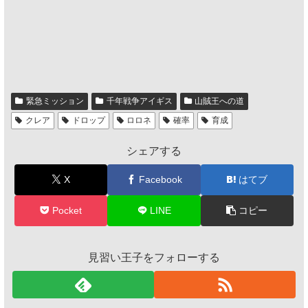
緊急ミッション
千年戦争アイギス
山賊王への道
クレア
ドロップ
ロロネ
確率
育成
シェアする
X
Facebook
はてブ
Pocket
LINE
コピー
見習い王子をフォローする