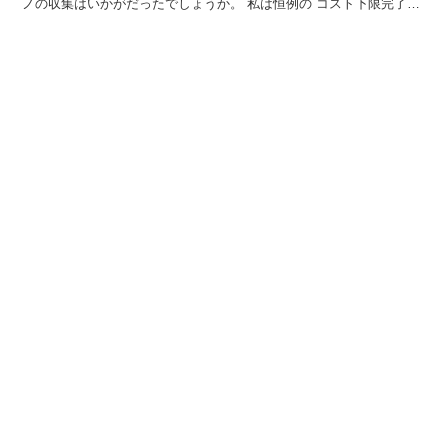
ノの収集はいかがだったでしょうか。 私は恒例の コスト下限完了で
す。 スキルのイービルフォースは正直使わない気...