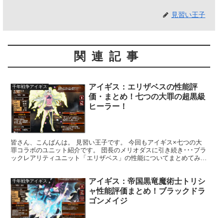
見習い王子
関連記事
アイギス：エリザベスの性能評
千年戦争アイギス
価・まとめ！七つの大罪の超黒級
ヒーラー！
皆さん、こんばんは。 見習い王子です。 今回もアイギス×七つの大
罪コラボのユニット紹介です。 団長のメリオダスに引き続き･･･ブラ
ックレアリティユニット「エリザベス」の性能についてまとめてみま
したよ。 ※追記：バン、ディアンヌの評価まとめ記...
アイギス：帝国黒竜魔術士トリシ
千年戦争アイギス
ャ性能評価まとめ！ブラックドラ
ゴンメイジ