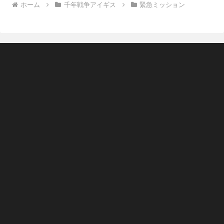
ホーム
千年戦争アイギス
緊急ミッション