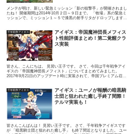
メンテが明け、新しい緊急ミッション「影の狙撃手」が開催されまし
たね！ 開催期間は2014年10月２日～９日まで。 「牧場」系の緊急ミ
ッションで、ミッション１～５で漆黒の射手リタがドロップします。
リタのスキル「隠密」は正直微妙そう…だけど、...
アイギス：帝国魔神団長メフィス
千年戦争アイギス
ト性能評価まとめ！第二覚醒クラ
ス実装
皆さん、こんにちは。 見習い王子です。 さて、今回は千年戦争アイ
ギスの「帝国魔神団長メフィスト」についてまとめてみました。
2017年9月21日のアップデート時に実装されて、帝国プレミアム召喚
に追加された魔神クラスのブラックレアリティ女性ユ...
アイギス：ユーノが報酬の暗黒騎
千年戦争アイギス
士団と狙われた癒し手終了間際！
テルマ実装も！
皆さんこんばんは！ 見習い王子です。 さて、千年戦争アイギスです
が 「暗黒騎士団と狙われた癒し手」 も終了間近となりました。 ユー