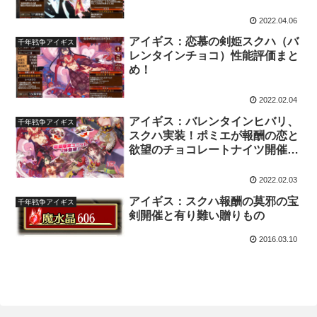
2022.04.06
アイギス：恋慕の剣姫スクハ（バ
千年戦争アイギス
レンタインチョコ）性能評価まと
め！
2022.02.04
アイギス：バレンタインヒバリ、
千年戦争アイギス
スクハ実装！ポミエが報酬の恋と
欲望のチョコレートナイツ開催開
始！2/3アプデ情報まとめ
2022.02.03
アイギス：スクハ報酬の莫邪の宝
千年戦争アイギス
剣開催と有り難い贈りもの
2016.03.10