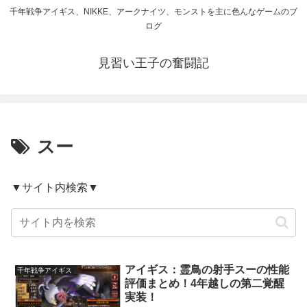
千年戦争アイギス、NIKKE、アークナイツ、モンストを主に色んなゲームのブ
ログ
見習い王子の奮闘記
スー
▼サイト内検索▼
アイギス：霊鳥の射手スーの性能
千年戦争アイギス
評価まとめ！4年越しの第二覚醒
実装！