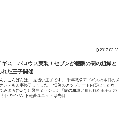
2017.02.23
イギス：バロウス実装！セブンが報酬の闇の組織と
われた王子開催
ん、こんばんは。 見習い王子です。 千年戦争アイギスの本日のメ
ナンスも無事終了しました！ 恒例のアップデート内容のまとめ、
てみよぅ(*'ω'*)！ 緊急ミッション『闇の組織と狙われた王子』の
 今回のイベント報酬ユニットは先日...