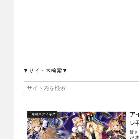
▼サイト内検索▼
ア
千年戦争アイギス
レ
皆さ
が 