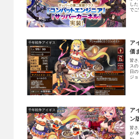
した
でご
ア
千年戦争アイギス
価
皆さ
スの
日の
ジョ
ア
千年戦争アイギス
ン
皆さ
が 
ね。