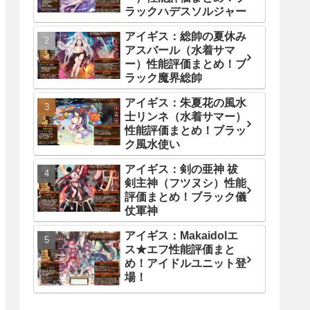
ラックハデスソルジャー
アイギス：総帥の夏休み
アスバール（水着サマ
ー）性能評価まとめ！ブ
ラック魔界総帥
アイギス：朱夏花の風水
士リンネ（水着サマー）
性能評価まとめ！ブラッ
ク風水使い
アイギス：剣の亜神 祓
剣主神（フツヌシ）性能
評価まとめ！ブラック儀
仗軍神
アイギス：Makaidolエ
ス★エフ性能評価まと
め！アイドルユニット登
場！