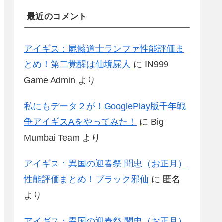
最近のコメント
アイギス：屍骸道士ランファ性能評価ま
とめ！第二覚醒は仙境屍人
に
IN999
Game Admin
より
私にもデータ２が！GooglePlay版千年戦
争アイギスAをやってみた！
に
Big
Mumbai Team
より
アイギス：異国の迎春祭 聞忠（お正月）
性能評価まとめ！ブラック邪仙
に
匿名
より
アイギス：異国の迎春祭 聞忠（お正月）