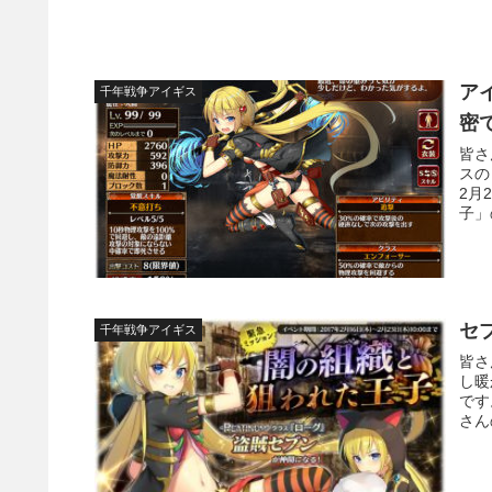
ア
千年戦争アイギス
密
皆さ
スの
2月
子」
セ
千年戦争アイギス
皆さ
し暖
です
さん