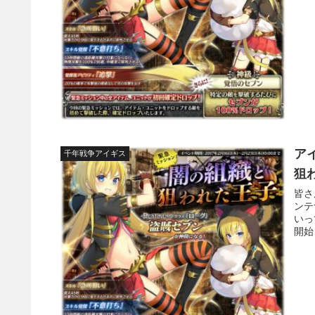
ア
千年戦争アイギス
狙
皆さ
ンテ
いっ
開始