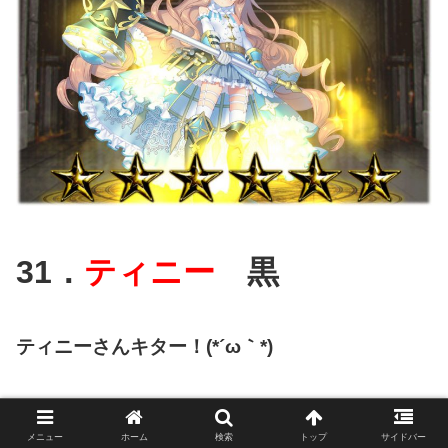
31．
ティニー
黒
ティニーさんキター！(*´ω｀*)
メニュー
ホーム
検索
トップ
サイドバー