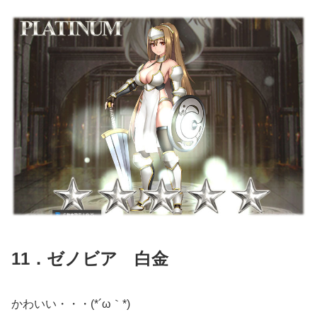
11．ゼノビア 白金
かわいい・・・(*´ω｀*)