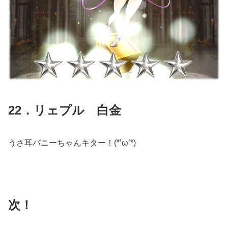
22．リェプル 白金
うさ耳バニーちゃんキター！(*’ω’*)
次！