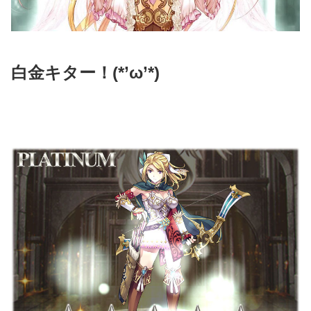
白金キター！(*’ω’*)