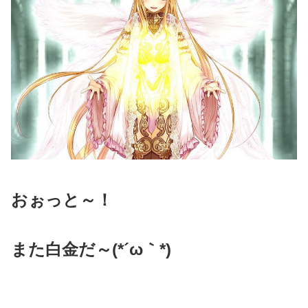
おぉっと～！
また白金だ～(*´ω｀*)