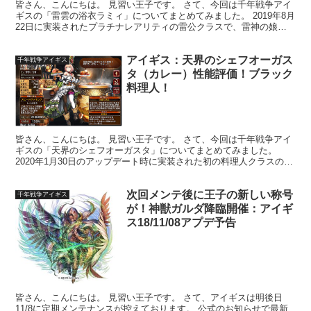
皆さん、こんにちは。 見習い王子です。 さて、今回は千年戦争アイ
ギスの「雷雲の浴衣ラミィ」についてまとめてみました。 2019年8月
22日に実装されたプラチナレアリティの雷公クラスで、雷神の娘ラ
ミィの浴衣姿Ver.です。 ▼当時のアップデー...
アイギス：天界のシェフオーガス
千年戦争アイギス
タ（カレー）性能評価！ブラック
料理人！
皆さん、こんにちは。 見習い王子です。 さて、今回は千年戦争アイ
ギスの「天界のシェフオーガスタ」についてまとめてみました。
2020年1月30日のアップデート時に実装された初の料理人クラスのブ
ラックレアリティ女性ユニットです。 ▼実装当時の...
次回メンテ後に王子の新しい称号
千年戦争アイギス
が！神獣ガルダ降臨開催：アイギ
ス18/11/08アプデ予告
皆さん、こんにちは。 見習い王子です。 さて、アイギスは明後日
11/8に定期メンテナンスが控えております。 公式のお知らせで最新