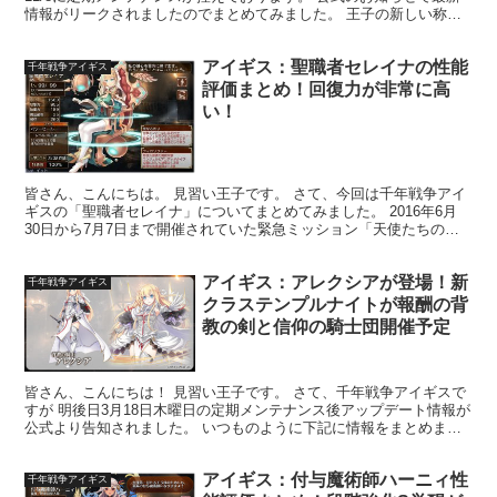
情報がリークされましたのでまとめてみました。 王子の新しい称号
がぁ～ くぅるぅ～！！ 公式生放送開催＆Googl...
アイギス：聖職者セレイナの性能
千年戦争アイギス
評価まとめ！回復力が非常に高
い！
皆さん、こんにちは。 見習い王子です。 さて、今回は千年戦争アイ
ギスの「聖職者セレイナ」についてまとめてみました。 2016年6月
30日から7月7日まで開催されていた緊急ミッション「天使たちの陰
謀」の報酬ユニットで、レアリティはプラチナ、ク...
アイギス：アレクシアが登場！新
千年戦争アイギス
クラステンプルナイトが報酬の背
教の剣と信仰の騎士団開催予定
皆さん、こんにちは！ 見習い王子です。 さて、千年戦争アイギスで
すが 明後日3月18日木曜日の定期メンテナンス後アップデート情報が
公式より告知されました。 いつものように下記に情報をまとめまし
たのでご覧くださいませ！ 緊急ミッション【背教の...
アイギス：付与魔術師ハーニィ性
千年戦争アイギス