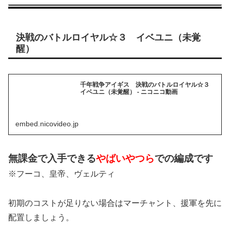
決戦のバトルロイヤル☆３ イベユニ（未覚
醒）
千年戦争アイギス 決戦のバトルロイヤル☆３
イベユニ（未覚醒） - ニコニコ動画
embed.nicovideo.jp
無課金で入手できる
やばいやつら
での編成です
※フーコ、皇帝、ヴェルティ
初期のコストが足りない場合はマーチャント、援軍を先に
配置しましょう。