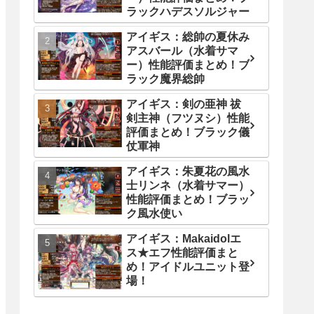
ラックハデスソルジャー
アイギス：総帥の夏休み
アスバール（水着サマ
ー）性能評価まとめ！ブ
ラック魔界総帥
アイギス：剣の亜神 祓
剣主神（フツヌシ）性能
評価まとめ！ブラック儀
仗軍神
アイギス：朱夏花の風水
士リンネ（水着サマー）
性能評価まとめ！ブラッ
ク風水使い
アイギス：Makaidolエ
ス★エフ性能評価まと
め！アイドルユニット登
場！