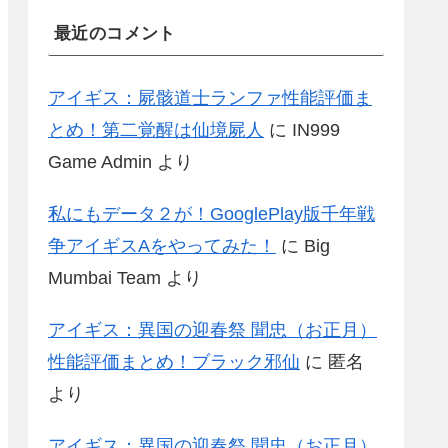
最近のコメント
アイギス：屍骸道士ランファ性能評価ま
とめ！第二覚醒は仙境屍人
に
IN999
Game Admin
より
私にもデータ２が！GooglePlay版千年戦
争アイギスAをやってみた！
に
Big
Mumbai Team
より
アイギス：異国の迎春祭 聞忠（お正月）
性能評価まとめ！ブラック邪仙
に
匿名
より
アイギス：異国の迎春祭 聞忠（お正月）