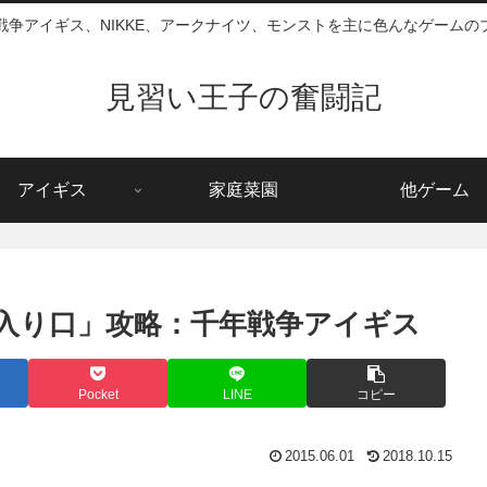
戦争アイギス、NIKKE、アークナイツ、モンストを主に色んなゲームの
見習い王子の奮闘記
アイギス
家庭菜園
他ゲーム
入り口」攻略：千年戦争アイギス
Pocket
LINE
コピー
2015.06.01
2018.10.15