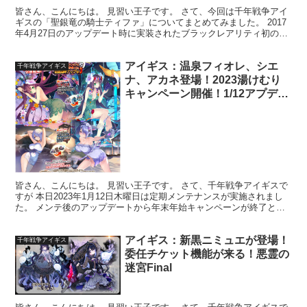
皆さん、こんにちは。 見習い王子です。 さて、今回は千年戦争アイ
ギスの「聖銀竜の騎士ティファ」についてまとめてみました。 2017
年4月27日のアップデート時に実装されたブラックレアリティ初のド
ラゴンライダー女性ユニットです。 ▼実装当時の...
アイギス：温泉フィオレ、シエ
千年戦争アイギス
ナ、アカネ登場！2023湯けむり
キャンペーン開催！1/12アプデ内
容まとめ
皆さん、こんにちは。 見習い王子です。 さて、千年戦争アイギスで
すが 本日2023年1月12日木曜日は定期メンテナンスが実施されまし
た。 メンテ後のアップデートから年末年始キャンペーンが終了とな
り、新しく湯けむりキャンペーンが開催となりまし...
アイギス：新黒ニミュエが登場！
千年戦争アイギス
委任チケット機能が来る！悪霊の
迷宮Final