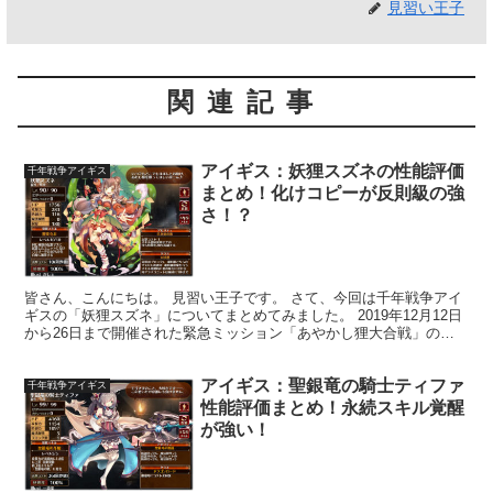
見習い王子
関連記事
アイギス：妖狸スズネの性能評価
千年戦争アイギス
まとめ！化けコピーが反則級の強
さ！？
皆さん、こんにちは。 見習い王子です。 さて、今回は千年戦争アイ
ギスの「妖狸スズネ」についてまとめてみました。 2019年12月12日
から26日まで開催された緊急ミッション「あやかし狸大合戦」のイ
ベント報酬ユニットで、2019年12月26日...
アイギス：聖銀竜の騎士ティファ
千年戦争アイギス
性能評価まとめ！永続スキル覚醒
が強い！