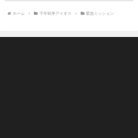
ホーム
千年戦争アイギス
緊急ミッション