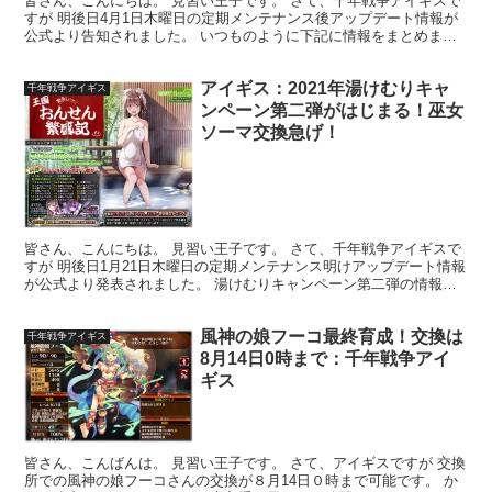
皆さん、こんにちは。 見習い王子です。 さて、千年戦争アイギスで
すが 明後日4月1日木曜日の定期メンテナンス後アップデート情報が
公式より告知されました。 いつものように下記に情報をまとめまし
たのでご覧ください(*'ω'*) 委任出撃機能拡張...
アイギス：2021年湯けむりキャ
千年戦争アイギス
ンペーン第二弾がはじまる！巫女
ソーマ交換急げ！
皆さん、こんにちは。 見習い王子です。 さて、千年戦争アイギスで
すが 明後日1月21日木曜日の定期メンテナンス明けアップデート情報
が公式より発表されました。 湯けむりキャンペーン第二弾の情報が
メインです。 いつものように下記に情報をまとめま...
風神の娘フーコ最終育成！交換は
千年戦争アイギス
8月14日0時まで：千年戦争アイ
ギス
皆さん、こんばんは。 見習い王子です。 さて、アイギスですが 交換
所での風神の娘フーコさんの交換が８月14日０時まで可能です。 か