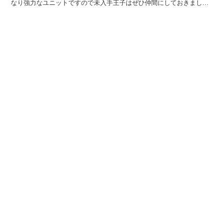
なり強力なユニットですので未入手王子はぜひ仲間にしておきましょ
う！ ※交換には刻水晶100個が必要 うちの風神...