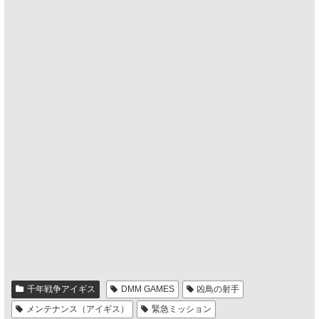
千年戦争アイギス
DMM GAMES
凶鳥の射手
メンテナンス（アイギス）
緊急ミッション