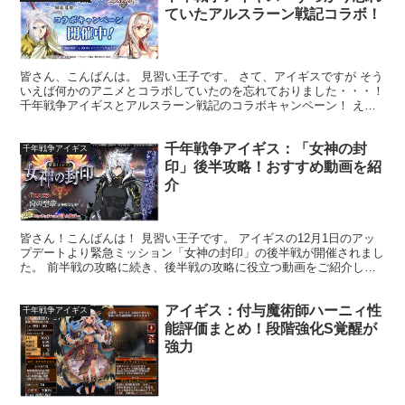
ていたアルスラーン戦記コラボ！
皆さん、こんばんは。 見習い王子です。 さて、アイギスですが そう
いえば何かのアニメとコラボしていたのを忘れておりました・・・！
千年戦争アイギスとアルスラーン戦記のコラボキャンペーン！ えっ
と・・・あるすらーんせんき？(;'∀') アルス...
千年戦争アイギス：「女神の封
千年戦争アイギス
印」後半攻略！おすすめ動画を紹
介
皆さん！こんばんは！ 見習い王子です。 アイギスの12月1日のアッ
プデートより緊急ミッション「女神の封印」の後半戦が開催されまし
た。 前半戦の攻略に続き、後半戦の攻略に役立つ動画をご紹介しま
す(*´∀｀) 魔王の復活 救世主銀以下 ☆３ 囚...
アイギス：付与魔術師ハーニィ性
千年戦争アイギス
能評価まとめ！段階強化S覚醒が
強力