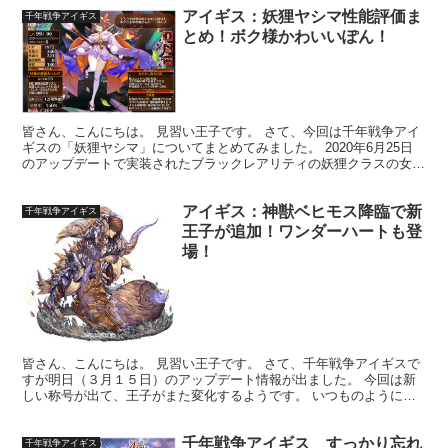
アイギス：妖狸ヤシマ性能評価ま
千年戦争アイギス
とめ！ボク様かわいいぽん！
皆さん、こんにちは。 見習い王子です。 さて、今回は千年戦争アイ
ギスの「妖狸ヤシマ」についてまとめてみました。 2020年6月25日
のアップデートで実装されたブラックレアリティの妖狸クラスの女性
ユニットです。 ▼実装当時のアップデート情報詳...
アイギス：神獣ベヒモス降臨で新
千年戦争アイギス
王子が追加！ワンダーハートも登
場！
皆さん、こんにちは。 見習い王子です。 さて、千年戦争アイギスで
すが明日（３月１５日）のアップデート情報が出ました。 今回は新
しい称号が出て、王子がまた変化するようです。 いつものように情
報をまとめましたのでお知らせします。 新しい緊急ミッ...
千年戦争アイギス すっかり忘れ
千年戦争アイギス