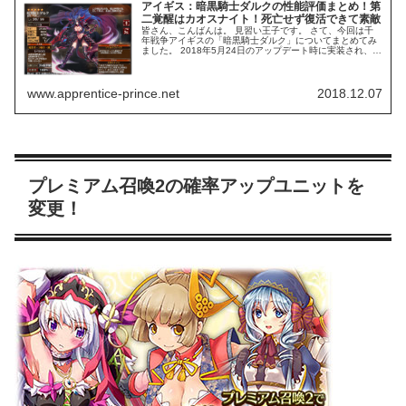
アイギス：暗黒騎士ダルクの性能評価まとめ！第
二覚醒はカオスナイト！死亡せず復活できて素敵
皆さん、こんばんは。 見習い王子です。 さて、今回は千
年戦争アイギスの「暗黒騎士ダルク」についてまとめてみ
ました。 2018年5月24日のアップデート時に実装され、各
召喚に追加されたプラチナレアリティユニットです。 ▼当
時のアップデート情報...
www.apprentice-prince.net
2018.12.07
プレミアム召喚2の確率アップユニットを
変更！