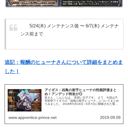
5/24(木) メンテナンス後 〜 6/7(木) メンテナ
ンス前まで
追記：報酬のヒューナさんについて詳細をまとめま
した！
アイギス：凶鳥の射手ヒューナの性能評価まと
め！アンデッド特攻が◎
皆さん、こんにちは。 見習い王子です。 さて、今回は千
年戦争アイギスの「凶鳥の射手ヒューナ」についてまとめ
てみました。 2018年5月24日～6月7日に開催された緊急
ミッション「凶鳥の射手」の報酬ユニットでプラチナレア
リティのヴァンパイアハ...
www.apprentice-prince.net
2019.09.09