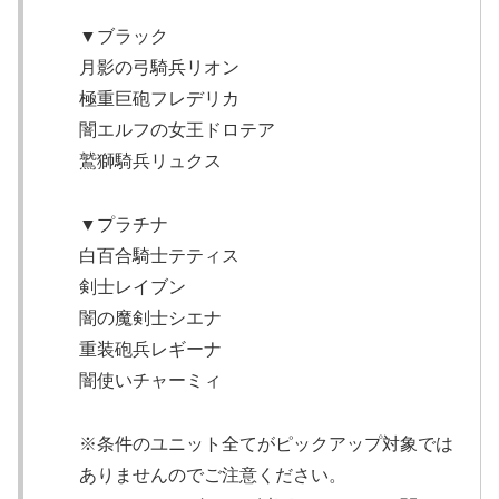
▼ブラック
月影の弓騎兵リオン
極重巨砲フレデリカ
闇エルフの女王ドロテア
鷲獅騎兵リュクス
▼プラチナ
白百合騎士テティス
剣士レイブン
闇の魔剣士シエナ
重装砲兵レギーナ
闇使いチャーミィ
※条件のユニット全てがピックアップ対象では
ありませんのでご注意ください。