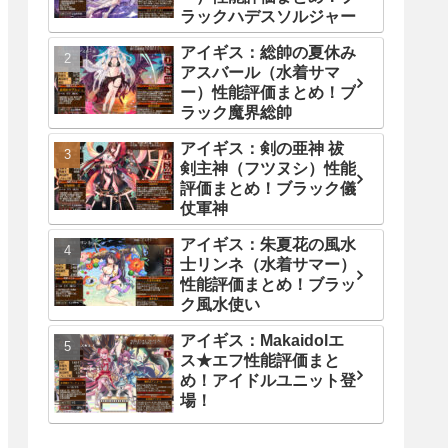
ラックハデスソルジャー
アイギス：総帥の夏休み
アスバール（水着サマ
ー）性能評価まとめ！ブ
ラック魔界総帥
アイギス：剣の亜神 祓
剣主神（フツヌシ）性能
評価まとめ！ブラック儀
仗軍神
アイギス：朱夏花の風水
士リンネ（水着サマー）
性能評価まとめ！ブラッ
ク風水使い
アイギス：Makaidolエ
ス★エフ性能評価まと
め！アイドルユニット登
場！