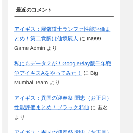
最近のコメント
アイギス：屍骸道士ランファ性能評価ま
とめ！第二覚醒は仙境屍人
に
IN999
Game Admin
より
私にもデータ２が！GooglePlay版千年戦
争アイギスAをやってみた！
に
Big
Mumbai Team
より
アイギス：異国の迎春祭 聞忠（お正月）
性能評価まとめ！ブラック邪仙
に
匿名
より
アイギス：異国の迎春祭 聞忠（お正月）