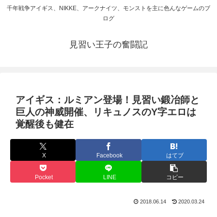
千年戦争アイギス、NIKKE、アークナイツ、モンストを主に色んなゲームのブ
ログ
見習い王子の奮闘記
アイギス：ルミアン登場！見習い鍛冶師と
巨人の神威開催、リキュノスのY字エロは
覚醒後も健在
X
Facebook
はてブ
Pocket
LINE
コピー
2018.06.14
2020.03.24