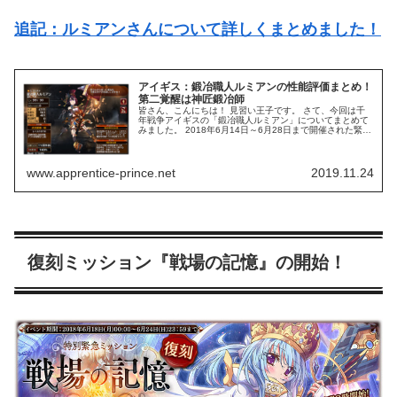
追記：ルミアンさんについて詳しくまとめました！
アイギス：鍛冶職人ルミアンの性能評価まとめ！
第二覚醒は神匠鍛冶師
皆さん、こんにちは！ 見習い王子です。 さて、今回は千
年戦争アイギスの「鍛冶職人ルミアン」についてまとめて
みました。 2018年6月14日～6月28日まで開催された緊急
ミッション「見習い鍛冶師と巨人の神威」の報酬ユニット
でレアリティはプラチ...
www.apprentice-prince.net
2019.11.24
復刻ミッション『戦場の記憶』の開始！