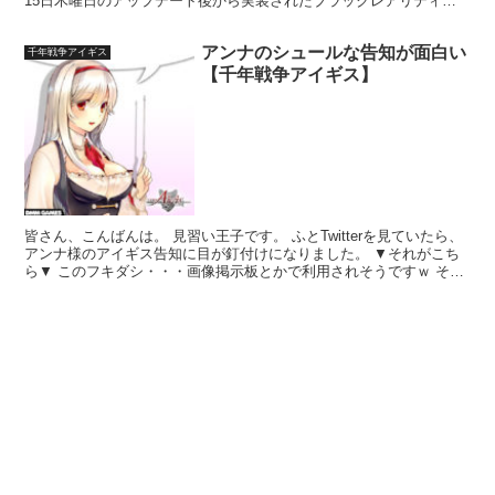
15日木曜日のアップデート後から実装されたブラックレアリティの
女性ユニットでクラスはぬりかべです。 入手方法は...
アンナのシュールな告知が面白い
千年戦争アイギス
【千年戦争アイギス】
皆さん、こんばんは。 見習い王子です。 ふとTwitterを見ていたら、
アンナ様のアイギス告知に目が釘付けになりました。 ▼それがこち
ら▼ このフキダシ・・・画像掲示板とかで利用されそうですｗ そう
いえばアイギスはフレンド機能も無いし、城が...