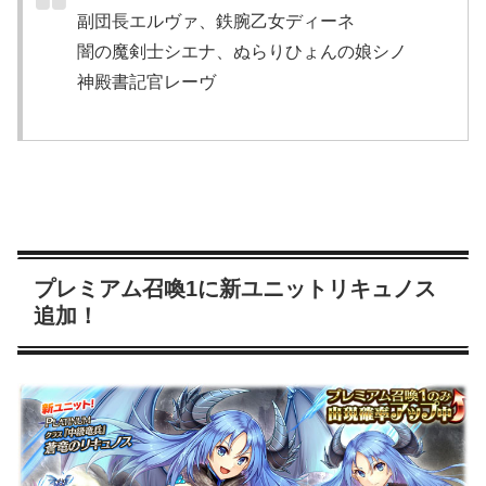
副団長エルヴァ、鉄腕乙女ディーネ
闇の魔剣士シエナ、ぬらりひょんの娘シノ
神殿書記官レーヴ
プレミアム召喚1に新ユニットリキュノス
追加！