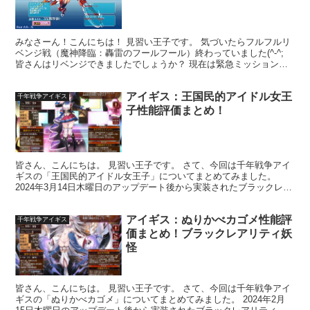
みなさーん！こんにちは！ 見習い王子です。 気づいたらフルフルリ
ベンジ戦（魔神降臨：轟雷のフールフール）終わっていました(^-^;
皆さんはリベンジできましたでしょうか？ 現在は緊急ミッション
「帝国猟兵とオークの勇者」と大討伐「暗黒騎士団の...
アイギス：王国民的アイドル女王
千年戦争アイギス
子性能評価まとめ！
皆さん、こんにちは。 見習い王子です。 さて、今回は千年戦争アイ
ギスの「王国民的アイドル女王子」についてまとめてみました。
2024年3月14日木曜日のアップデート後から実装されたブラックレア
リティの女性ユニットでクラスは王国民的アイドルで...
アイギス：ぬりかべカゴメ性能評
千年戦争アイギス
価まとめ！ブラックレアリティ妖
怪
皆さん、こんにちは。 見習い王子です。 さて、今回は千年戦争アイ
ギスの「ぬりかべカゴメ」についてまとめてみました。 2024年2月