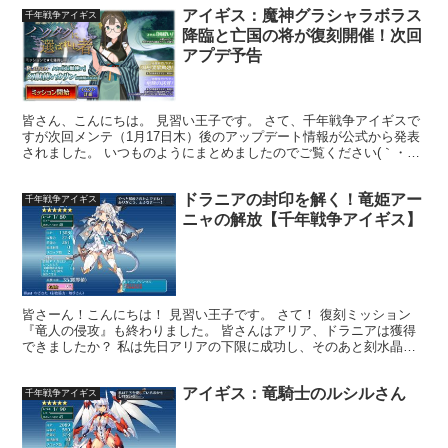
アイギス：魔神グラシャラボラス
千年戦争アイギス
降臨と亡国の将が復刻開催！次回
アプデ予告
皆さん、こんにちは。 見習い王子です。 さて、千年戦争アイギスで
すが次回メンテ（1月17日木）後のアップデート情報が公式から発表
されました。 いつものようにまとめましたのでご覧ください(｀・
ω・´) ハクタクに選ばれし者後半が開始予定！ 月...
ドラニアの封印を解く！竜姫アー
千年戦争アイギス
ニャの解放【千年戦争アイギス】
皆さーん！こんにちは！ 見習い王子です。 さて！ 復刻ミッション
『竜人の侵攻』も終わりました。 皆さんはアリア、ドラニアは獲得
できましたか？ 私は先日アリアの下限に成功し、そのあと刻水晶を
300個集め… 無事ドラニアをゲットすることができま...
アイギス：竜騎士のルシルさん
千年戦争アイギス