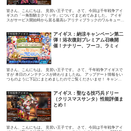
皆さん、こんにちは。 見習い王子です。 さて、今回は千年戦争アイ
ギスの「一角獣騎士クリッサ」についてまとめてみました。 アイギ
スがサービス開始時から居る最高レアリティブラックのワルキューレ
クラスのユニットです。 クリッサだ！ の掛け声で仲間...
アイギス：納涼キャンペーン第二
千年戦争アイギス
弾！浴衣復刻プレミアム召喚開
催！ナナリー、フーコ、ラミィ
皆さん、こんにちは。 見習い王子です。 さて、千年戦争アイギスで
すが 本日のメンテナンスが終わりましたね。 アップデート情報をい
つものように下記にまとめましたのでご覧くださいませ！ キャンペ
ーン情報 納涼キャンペーンの継続！ 浴衣復刻プレミ...
アイギス：聖なる技巧兵ドリー
千年戦争アイギス
（クリスマスサンタ）性能評価ま
とめ！
皆さん、こんにちは。 見習い王子です。 さて、今回は千年戦争アイ