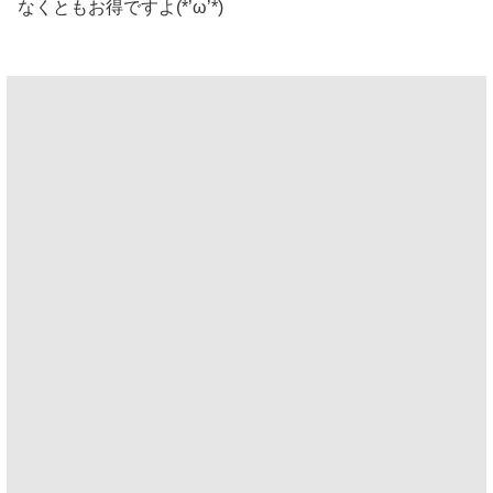
なくともお得ですよ(*’ω’*)