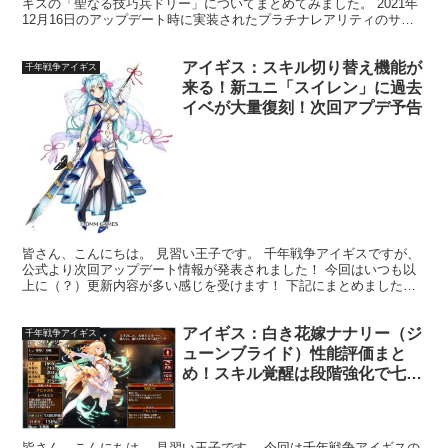
ギスの「聖なる技巧兵ドリー」についてまとめてみました。 2021年
12月16日のアップデート時に実装されたプラチナレアリティのサッ
パークラス女性ユニットで、技工兵ドリーのサンタ...
アイギス：スキル切り替え機能が
千年戦争アイギス
来る！新ユニ「スイレン」に過去
イベが大量復刻！次回アプデ予告
皆さん、こんにちは。 見習い王子です。 千年戦争アイギスですが、
公式より次回アップデート情報が発表されました！ 今回はいつも以
上に（？）更新内容が多い感じを受けます！ 下記にまとめましたの
でご覧ください(｀・ω・´) 21日メンテ明けより過...
アイギス：白き花嫁ナナリー（ジ
千年戦争アイギス
ューンブライド）性能評価まと
め！スキル覚醒は段階強化で七連
射！
皆さん、こんにちは。 見習い王子です。 今回は千年戦争アイギスの