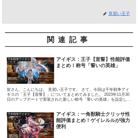
見習い王子
関連記事
アイギス：王子【宣誓】性能評価
千年戦争アイギス
まとめ！称号「誓いの英雄」
皆さん、こんにちは。 見習い王子です。 さて、今回は千年戦争アイ
ギスの「王子【宣誓】」についてまとめてみました。 2023年11月30
日のアップデートで実装された新しい称号「誓いの英雄」を設定した
王子となります。 アイギスのユニット数が1,...
アイギス：一角獣騎士クリッサ性
千年戦争アイギス
能評価まとめ！ゲイレルルが強力
便利