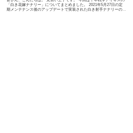
「白き花嫁ナナリー」についてまとめました。 2021年5月27日の定
期メンテナンス後のアップデートで実装された白き射手ナナリーのウ
ェディングドレス衣装Ver.です！ レアリティ...