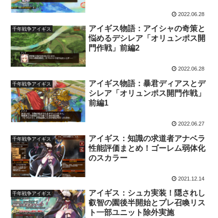
2022.06.28
アイギス物語：アイシャの奇策と
千年戦争アイギス
悩めるデシレア「オリュンポス開
門作戦」前編2
2022.06.28
アイギス物語：暴君ディアスとデ
千年戦争アイギス
シレア「オリュンポス開門作戦」
前編1
2022.06.27
アイギス：知識の求道者アナベラ
千年戦争アイギス
性能評価まとめ！ゴーレム弱体化
のスカラー
2021.12.14
アイギス：シュカ実装！隠されし
千年戦争アイギス
叡智の園後半開始とプレ召喚リス
ト一部ユニット除外実施