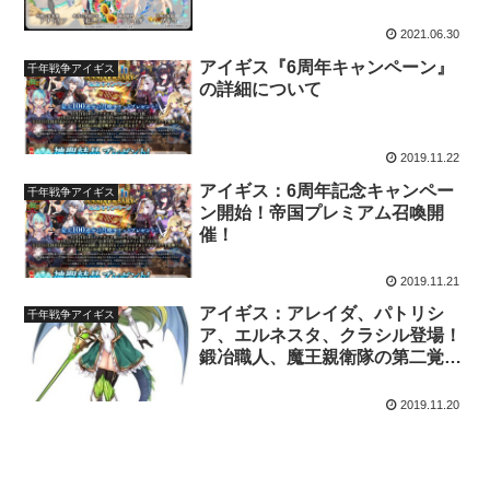
定！
2021.06.30
アイギス『6周年キャンペーン』
千年戦争アイギス
の詳細について
2019.11.22
アイギス：6周年記念キャンペー
千年戦争アイギス
ン開始！帝国プレミアム召喚開
催！
2019.11.21
アイギス：アレイダ、パトリシ
千年戦争アイギス
ア、エルネスタ、クラシル登場！
鍛冶職人、魔王親衛隊の第二覚醒
実装！
2019.11.20