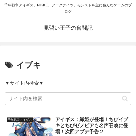
千年戦争アイギス、NIKKE、アークナイツ、モンストを主に色んなゲームのブ
ログ
見習い王子の奮闘記
イブキ
▼サイト内検索▼
アイギス：織姫が登場！ちびイブ
千年戦争アイギス
キとちびゼノビアも名声召喚に登
場！次回アプデ予告２