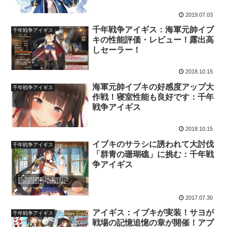
2019.07.03
千年戦争アイギス：海軍元帥イブ
千年戦争アイギス
キの性能評価・レビュー！露出高
しセーラー！
2018.10.15
海軍元帥イブキの好感度アップ大
千年戦争アイギス
作戦！寝室性能も良好です：千年
戦争アイギス
2018.10.15
イブキのサラシに誘われて大討伐
千年戦争アイギス
「群青の珊瑚礁」に挑む：千年戦
争アイギス
2017.07.30
アイギス：イブキが実装！サヨが
千年戦争アイギス
戦場の記憶追憶の章が開催！アプ